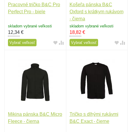
Pracovné tričko B&C Pro
Košeľa pánska B&C
Perfect Pro - biele
Oxford s krátkym rukávom
- čierna
skladom vybrané veľkosti
skladom vybrané veľkosti
12,34
€
18,82
€
Vybrať veľkosť
Vybrať veľkosť
Mikina pánska B&C Micro
Tričko s dlhými rukávmi
Fleece - čierna
B&C Exact - čierne