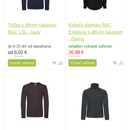
Tričko s dlhým rukávom
Košeľa dámska B&C
B&C LSL - navy
Elastane s dlhým rukávom
- čierna
do 6-10 dní od objednania
skladom vybrané veľkosti
od
8,02
€
26,98
€
Vybrať veľkosť
Vybrať veľkosť