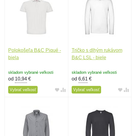
Polokošeľa B&C Piqué -
Tričko s dlhým rukávom
biela
B&C LSL - biele
skladom vybrané veľkosti
skladom vybrané veľkosti
od
10,94
€
od
6,61
€
Vybrať veľkosť
Vybrať veľkosť