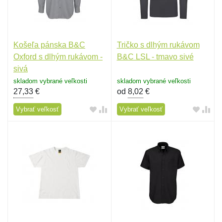
Košeľa pánska B&C
Tričko s dlhým rukávom
Oxford s dlhým rukávom -
B&C LSL - tmavo sivé
sivá
skladom vybrané veľkosti
skladom vybrané veľkosti
27,33
€
od
8,02
€
Vybrať veľkosť
Vybrať veľkosť