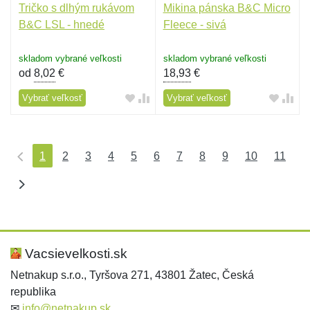
Tričko s dlhým rukávom
Mikina pánska B&C Micro
B&C LSL - hnedé
Fleece - sivá
skladom vybrané veľkosti
skladom vybrané veľkosti
od
8,02
€
18,93
€
Vybrať veľkosť
Vybrať veľkosť
1
2
3
4
5
6
7
8
9
10
11
Vacsievelkosti.sk
Netnakup s.r.o., Tyršova 271, 43801 Žatec, Česká
republika
✉
info@netnakup.sk