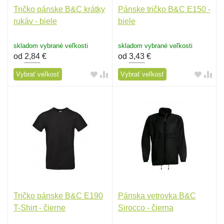
Tričko pánske B&C krátky
Pánske tričko B&C E150 -
rukáv - biele
biele
skladom vybrané veľkosti
skladom vybrané veľkosti
od
2,84
€
od
3,43
€
Vybrať veľkosť
Vybrať veľkosť
Tričko pánske B&C E190
Pánska vetrovka B&C
T-Shirt - čierne
Sirocco - čierna