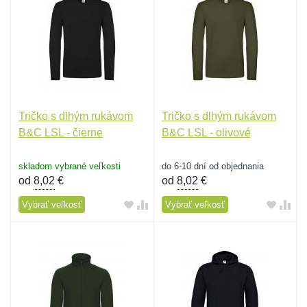
Tričko s dlhým rukávom
Tričko s dlhým rukávom
B&C LSL - čierne
B&C LSL - olivové
skladom vybrané veľkosti
do 6-10 dní od objednania
od
8,02
€
od
8,02
€
Vybrať veľkosť
Vybrať veľkosť