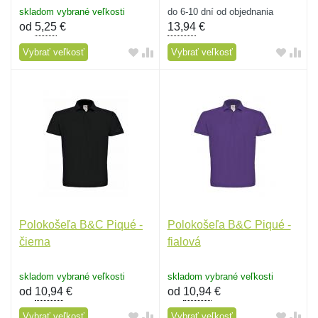
skladom vybrané veľkosti
do 6-10 dní od objednania
od
5,25
€
13,94
€
Vybrať veľkosť
Vybrať veľkosť
Polokošeľa B&C Piqué -
Polokošeľa B&C Piqué -
čierna
fialová
skladom vybrané veľkosti
skladom vybrané veľkosti
od
10,94
€
od
10,94
€
Vybrať veľkosť
Vybrať veľkosť