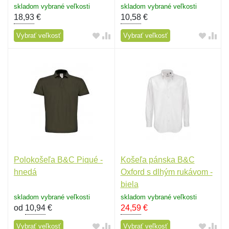
skladom vybrané veľkosti
skladom vybrané veľkosti
18,93
€
10,58
€
Vybrať veľkosť
Vybrať veľkosť
Polokošeľa B&C Piqué -
Košeľa pánska B&C
hnedá
Oxford s dlhým rukávom -
biela
skladom vybrané veľkosti
skladom vybrané veľkosti
od
10,94
€
24,59
€
Vybrať veľkosť
Vybrať veľkosť