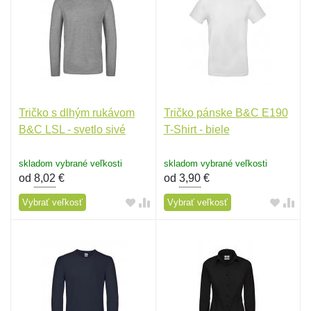
Tričko s dlhým rukávom
Tričko pánske B&C E190
B&C LSL - svetlo sivé
T-Shirt - biele
skladom vybrané veľkosti
skladom vybrané veľkosti
od
8,02
€
od
3,90
€
Vybrať veľkosť
Vybrať veľkosť