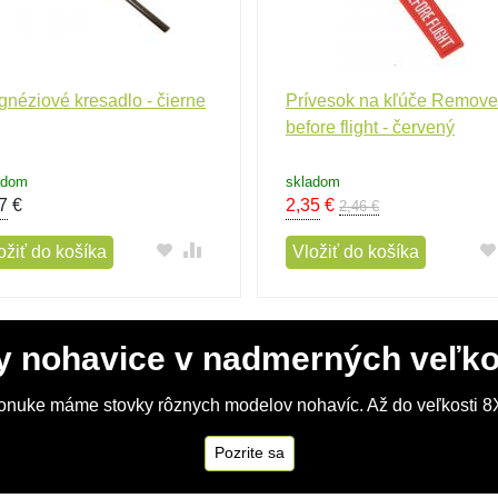
néziové kresadlo - čierne
Prívesok na kľúče Remove
before flight - červený
adom
skladom
7
€
2,35
€
2,46 €
ožiť do košíka
Vložiť do košíka
y nohavice v nadmerných veľko
onuke máme stovky rôznych modelov nohavíc. Až do veľkosti 8X
Pozrite sa