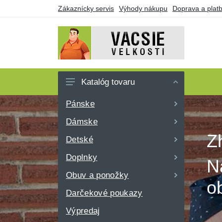
Zákaznícky servis
Výhody nákupu
Doprava a plat
Katalóg tovaru
Pánske
Dámske
Z
Detské
Doplnky
N
Obuv a ponožky
o
Darčekové poukazy
Výpredaj