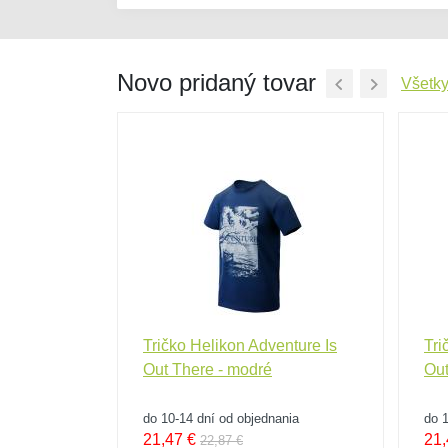
Novo pridaný tovar
Všetky
 Alfa Bravo
Tričko Helikon Adventure Is
Tri
Out There - modré
Out
nia
do 10-14 dní od objednania
do 1
21,47
€
21,
22,87 €