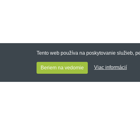
Tento web používa na poskytovanie služieb, pe
Viac informácií
Beriem na vedomie
Vacsievelkosti.sk
Netnakup s.r.o., Tyršova 271, 43801 Žatec,
Česká republika
✉
info@netnakup.sk
☎ +421 222 205 186 (Po-Pi 8:00-16:30)