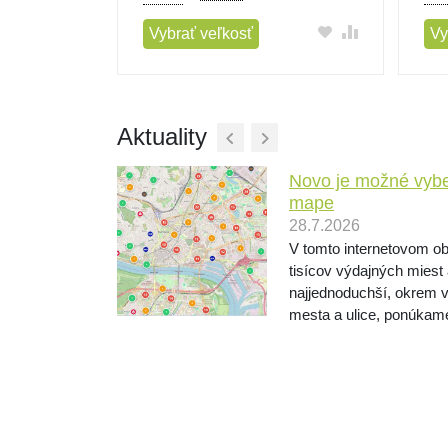
Vybrať veľkosť
Vy
Aktuality
Novo je možné vybe
mape
28.7.2026
mocou služby
né splátky sa
V tomto internetovom o
 navýšenia a
tisícov výdajných miest
 SkipPay je
najjednoduchší, okrem 
mesta a ulice, ponúkam
na mape. Pri objednávaní