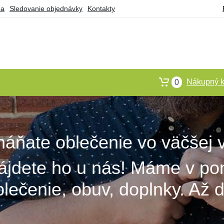
ba
Sledovanie objednávky
Kontakty
Nákupný k
0
háňate oblečenie vo väčšej v
ájdete ho u nás! Máme v po
blečenie, obuv, doplnky. Až d