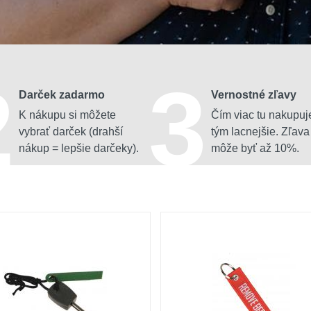
2
3
Darček zadarmo
Vernostné zľavy
K nákupu si môžete
Čím viac tu nakupuj
vybrať darček (drahší
tým lacnejšie. Zľava
nákup = lepšie darčeky).
môže byť až 10%.