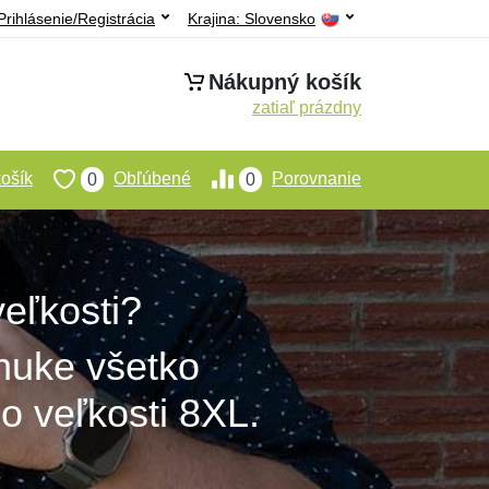
Prihlásenie/Registrácia
Krajina:
Slovensko
Nákupný košík
zatiaľ prázdny
ošík
Obľúbené
Porovnanie
0
0
eľkosti?
nuke všetko
o veľkosti 8XL.