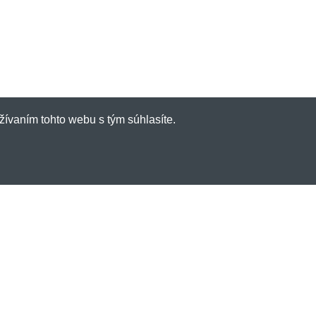
žívaním tohto webu s tým súhlasíte.
inky emailom
e dostávať informácie o novinkách a
ch? A navyše 3% zľavu na váš prvý nákup?
l:
Prihlásiť