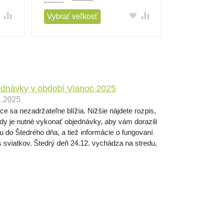
Vybrať veľkosť
Vybrať ve
dnávky v období Vianoc 2025
1.2025
ce sa nezadržateľne blížia. Nižšie nájdete rozpis,
dy je nutné vykonať objednávky, aby vám dorazili
u do Štedrého dňa, a tiež informácie o fungovaní
 sviatkov. Štedrý deň 24.12. vychádza na stredu,
dný pracovný deň je tak utorok 23....