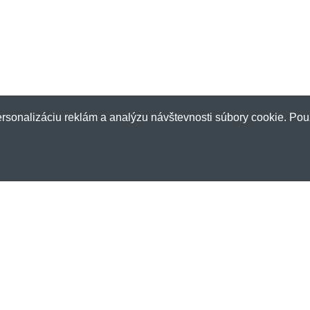
rsonalizáciu reklám a analýzu návštevnosti súbory cookie. Pou
Zákaznícky servis
Nov
Doprava a platba
Chcet
Obchodné podmienky
zľavá
Ochrana osobných údajov
E-mai
Sledovanie objednávky