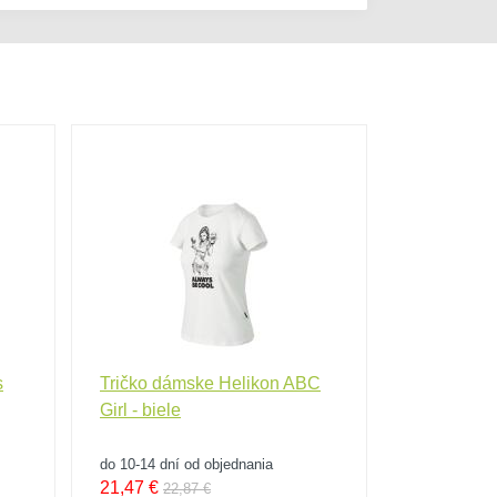
s
Tričko dámske Helikon ABC
Tričko dá
Girl - biele
Girl - čiern
do 10-14 dní od objednania
do 10-14 dní
21,47
€
21,47
€
22,87 €
22,