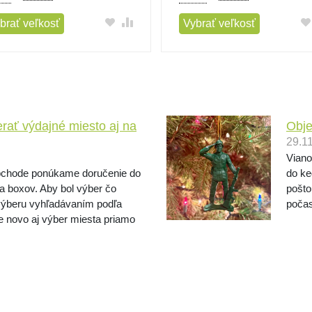
brať veľkosť
Vybrať veľkosť
rať výdajné miesto aj na
Obje
29.1
Viano
bchode ponúkame doručenie do
do ke
 a boxov. Aby bol výber čo
pošto
výberu vyhľadávaním podľa
počas
e novo aj výber miesta priamo
posle
 po výbere dopravcu kliknite ...