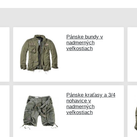
Pánske bundy v
nadmerných
veľkostiach
Pánske kraťasy a 3/4
nohavice v
nadmerných
veľkostiach