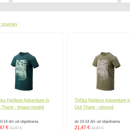
 novinky
čko Helikon Adventure Is
Tričko Helikon Adventure I
 There - tmavo modré
Out There - olivové
0-14 dní od objednania
do 10-14 dní od objednania
47
€
21,47
€
22,87 €
22,87 €