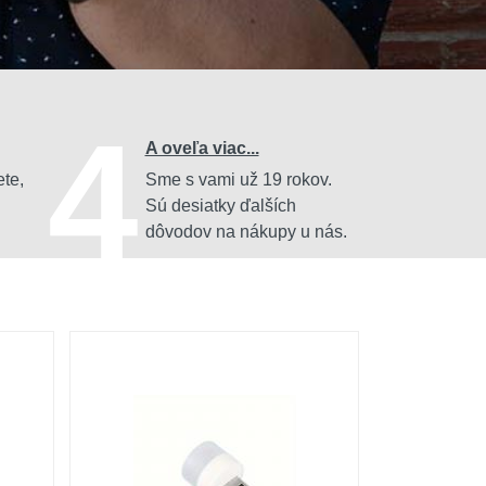
4
A oveľa viac...
ete,
Sme s vami už 19 rokov.
Sú desiatky ďalších
dôvodov na nákupy u nás.