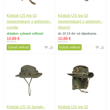
Klobúk US typ GI
Klobúk US typ GI
nepremokavý s golierom -
nepremokavý s golierom -
coyote
olivový
skladom vybrané veľkosti
do 10-14 dní od objednania
10,89
€
10,89
€
Vybrať veľkosť
Vybrať veľkosť
Klobúk US GI Jungle -
Klobúk US typ GI