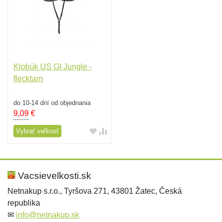
Klobúk US GI Jungle -
flecktarn
do 10-14 dní od objednania
9,09
€
Vybrať veľkosť
Vacsievelkosti.sk
Netnakup s.r.o., Tyršova 271, 43801 Žatec, Česká
republika
✉
info@netnakup.sk