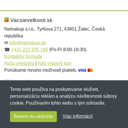
Vacsievelkosti.sk
Netnakup s.r.o., Tyršova 271, 43801 Žatec, Česká
republika
✉
info@netnakup.sk
☎
+421 222 205 186
(Po-Pi 8:00-16:30)
Kontaktný formulár
Naša predajňa
|
Náš výdajný box
Ponúkame mnoho možností platieb.
Zákaznícky servis
Tento web používa na poskytovanie služieb,
Novinky emailom
personalizáciu reklám a analýzu návštevnosti súbory
cookie. Používaním tohto webu s tým súhlasíte.
Copyright © 2007-2026 (19 rokov s vami)
Netnakup.sk
&
Viac informácií
Beriem na vedomie
NetIQ
. Všetky práva vyhradené.