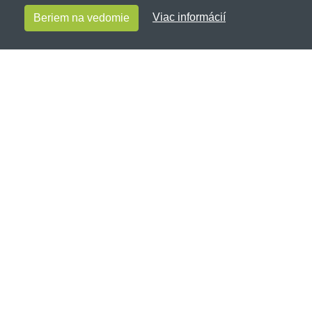
Viac informácií
Beriem na vedomie
Vacsievelkosti.sk
Netnakup s.r.o., Tyršova 271, 43801 Žatec, Česká
republika
✉
info@netnakup.sk
☎
+421 222 205 186
(Po-Pi 8:00-16:30)
Kontaktný formulár
Naša predajňa
|
Náš výdajný box
Ponúkame mnoho možností platieb.
Zákaznícky servis
Novinky emailom