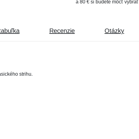
a 80 € si budete môcť vybrať
tabuľka
Recenzie
Otázky
sického strihu.