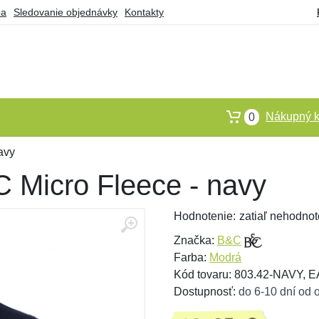
ba
Sledovanie objednávky
Kontakty
Nákupný k
0
avy
 Micro Fleece - navy
Hodnotenie:
zatiaľ nehodnot
Značka:
B&C
Farba:
Modrá
Kód tovaru: 803.42-NAVY, 
Dostupnosť:
do 6-10 dní od 