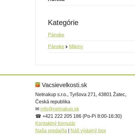
Kategórie
Pánske
Pánske
Mikiny
Nová recenzia
Nová otázka
Hodnotenie:
Meno:
*
*
Vacsievelkosti.sk
Netnakup s.r.o., Tyršova 271, 43801 Žatec,
Česká republika
Správa
Správa
*
*
✉
info@netnakup.sk
☎ +421 222 205 186 (Po-Pi 8:00-16:30)
Kontaktný formulár
Naša predajňa
|
Náš výdajný box