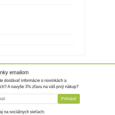
inky emailom
e dostávať informácie o novinkách a
ch? A navyše 3% zľavu na váš prvý nákup?
l:
Prihlásiť
j na sociálnych sieťach: