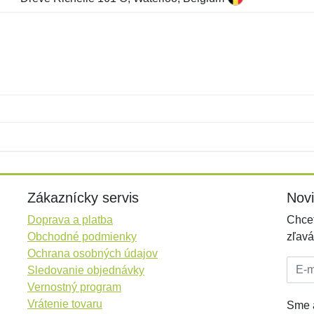
Meno:
E-mail:
*
*
E-mail:
*
Zákaznícky servis
Nov
Doprava a platba
Chcet
Obchodné podmienky
zľavá
Ochrana osobných údajov
E-mai
Sledovanie objednávky
Vernostný program
Vrátenie tovaru
Sme a