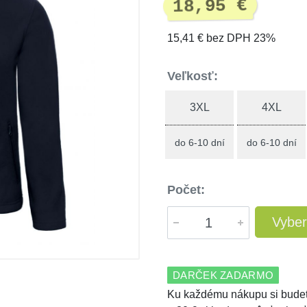
18,95 €
15,41 € bez DPH 23%
Veľkosť:
3XL
4XL
do 6-10 dní
do 6-10 dní
Počet:
Vyber
DARČEK ZADARMO
Ku každému nákupu si budet