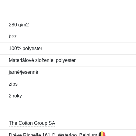
280 g/m2
bez
100% polyester
Materiálové zloženie: polyester
jarné/jesenné
zips
2 roky
The Cotton Group SA
Drève Richelle 161 O, Waterloo, Belgium