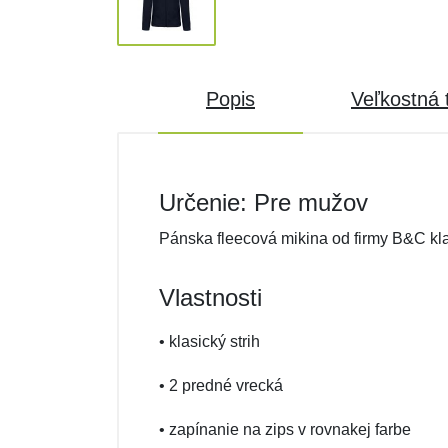
Popis
Veľkostná 
Určenie: Pre mužov
Pánska fleecová mikina od firmy B&C kla
Vlastnosti
• klasický strih
• 2 predné vrecká
• zapínanie na zips v rovnakej farbe