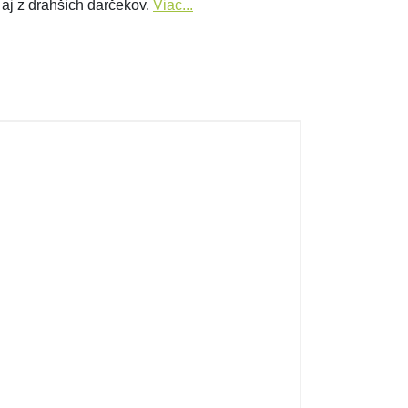
 aj z drahších darčekov.
Viac...