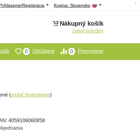
Prihlásenie/Registrácia
Krajina:
Slovensko
Nákupný košík
zatiaľ prázdny
ošík
Obľúbené
Porovnanie
0
0
ené (
pridať hodnotenie
)
EAN: 4059106060858
objednania