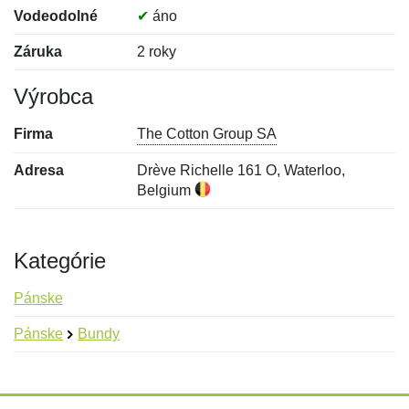
Vodeodolné
✔
áno
Záruka
2 roky
Výrobca
Firma
The Cotton Group SA
Adresa
Drève Richelle 161 O, Waterloo,
Belgium
Kategórie
Pánske
Pánske
Bundy
Nová recenzia
Nová otázka