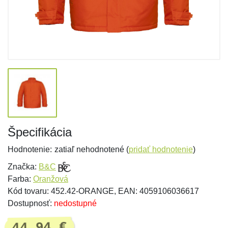
Špecifikácia
Hodnotenie:
zatiaľ nehodnotené (
pridať hodnotenie
)
Značka:
B&C
Farba:
Oranžová
Kód tovaru: 452.42-ORANGE, EAN: 4059106036617
Dostupnosť:
nedostupné
44,94 €