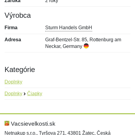
Záruka
2 roky
Výrobca
Firma
Sturm Handels GmbH
Adresa
Graf-Bentzel-Str. 85, Rottenburg am
Neckar, Germany
Kategórie
Doplnky
Doplnky
Čiapky
Nová recenzia
Nová otázka
Hodnotenie:
Meno:
*
*
Vacsievelkosti.sk
Netnakup s.r.o., Tyršova 271, 43801 Žatec, Česká