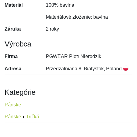
Materiál
100% bavlna
Materiálové zloženie: bavlna
Záruka
2 roky
Výrobca
Firma
PGWEAR Piotr Nierodzik
Adresa
Przedzalniana 8, Białystok, Poland
Kategórie
Pánske
Pánske
Tričká
Nová recenzia
Nová otázka