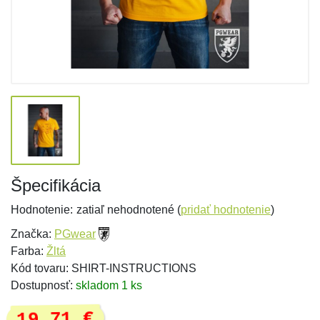
Špecifikácia
Hodnotenie:
zatiaľ nehodnotené (
pridať hodnotenie
)
Značka:
PGwear
Farba:
Žltá
Kód tovaru: SHIRT-INSTRUCTIONS
Dostupnosť:
skladom 1 ks
19,71 €