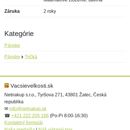
Záruka
2 roky
Kategórie
Pánske
Pánske
Tričká
Nová recenzia
Nová otázka
Hodnotenie:
Meno:
*
*
Vacsievelkosti.sk
Netnakup s.r.o., Tyršova 271, 43801 Žatec, Česká
republika
Meno:
E-mail:
*
*
✉
info@netnakup.sk
☎
+421 222 205 186
(Po-Pi 8:00-16:30)
Kontaktný formulár
Naša predajňa
|
Náš výdajný box