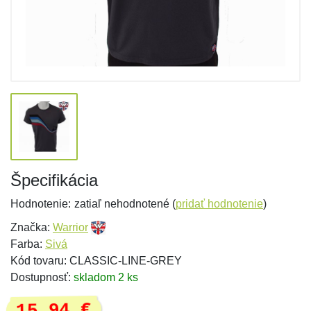
Špecifikácia
Hodnotenie:
zatiaľ nehodnotené (
pridať hodnotenie
)
Značka:
Warrior
Farba:
Sivá
Kód tovaru: CLASSIC-LINE-GREY
Dostupnosť:
skladom 2 ks
15,94 €