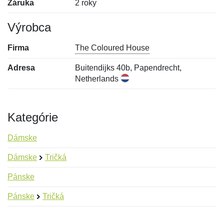
Záruka
2 roky
Výrobca
Firma
The Coloured House
Adresa
Buitendijks 40b, Papendrecht,
Netherlands
Kategórie
Dámske
Dámske
Tričká
Pánske
Pánske
Tričká
Nová recenzia
Nová otázka