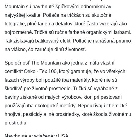
Mountain sú navrhnuté špičkovými odborníkmi av
najvyššej kvalite. Potlače na tričkách sú skutočné
fotografie, plné farieb a detailov, ktoré často vyzerajú ako
trojrozmerné. Tričká sú ručne farbené organickými farbami.
Tak získavajú batikovaný efekt. Potlač je nanášaná priamo
na vlákno, čo zaručuje dlhú životnosť.
Spoločnosť The Mountain ako jedna z mála vlastní
certifikát Oeko - Tex 100, ktorý garantuje, že vo všetkých
fázach výroby boli použité iba materiály, ktoré nie sú
škodlivé pre životné prostredie. Tričká sú vyrábané z
bavlny získané od malých výrobcov, ktorí pri pestovaní
používajú iba ekologické metódy. Nepoužívajú chemické
hnojivá, pesticídy a iné prostriedky, ktoré škodia životnému
prostrediu.
Navrhnuté a vytlačené v USA.