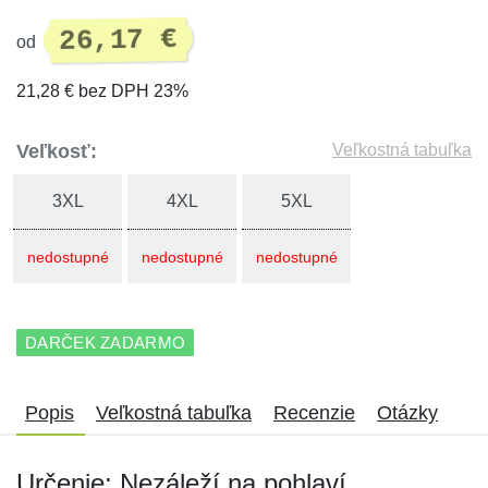
26,17 €
od
21,28 € bez DPH 23%
Veľkosť:
Veľkostná tabuľka
3XL
4XL
5XL
nedostupné
nedostupné
nedostupné
DARČEK ZADARMO
Popis
Veľkostná tabuľka
Recenzie
Otázky
Určenie: Nezáleží na pohlaví