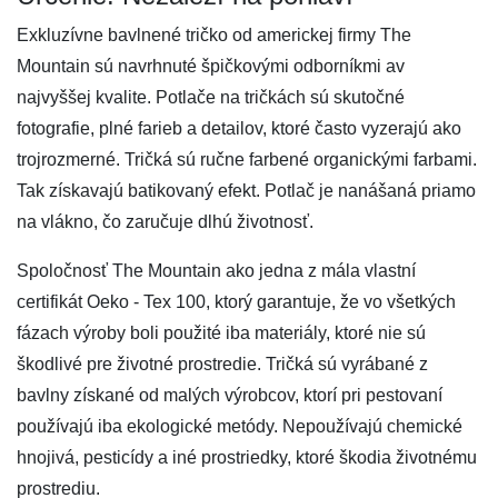
Exkluzívne bavlnené tričko od americkej firmy The
Mountain sú navrhnuté špičkovými odborníkmi av
najvyššej kvalite. Potlače na tričkách sú skutočné
fotografie, plné farieb a detailov, ktoré často vyzerajú ako
trojrozmerné. Tričká sú ručne farbené organickými farbami.
Tak získavajú batikovaný efekt. Potlač je nanášaná priamo
na vlákno, čo zaručuje dlhú životnosť.
Spoločnosť The Mountain ako jedna z mála vlastní
certifikát Oeko - Tex 100, ktorý garantuje, že vo všetkých
fázach výroby boli použité iba materiály, ktoré nie sú
škodlivé pre životné prostredie. Tričká sú vyrábané z
bavlny získané od malých výrobcov, ktorí pri pestovaní
používajú iba ekologické metódy. Nepoužívajú chemické
hnojivá, pesticídy a iné prostriedky, ktoré škodia životnému
prostrediu.