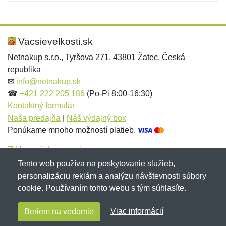
Nová recenzia
Nová otázka
Hodnotenie:
Meno:
*
*
Vacsievelkosti.sk
Netnakup s.r.o., Tyršova 271, 43801 Žatec, Česká
republika
Meno:
E-mail:
*
*
✉
info@netnakup.sk
☎
+421 222 205 186
(Po-Pi 8:00-16:30)
Kontaktný formulár
Naša predajňa
|
Náš výdajný box
E-mail:
*
Ponúkame mnoho možností platieb.
Správa
*
Zákaznícky servis
Tento web používa na poskytovanie služieb,
Novinky emailom
personalizáciu reklám a analýzu návštevnosti súbory
Správa
*
cookie. Používaním tohto webu s tým súhlasíte.
Copyright © 2007-2026 (19 rokov s vami)
Netnakup.sk
&
Viac informácií
Beriem na vedomie
NetIQ
. Všetky práva vyhradené.