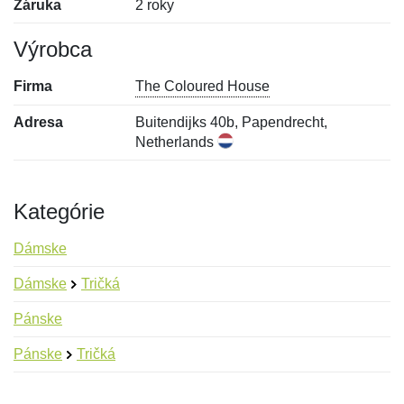
Záruka
2 roky
Výrobca
Firma
The Coloured House
Adresa
Buitendijks 40b, Papendrecht,
Netherlands
Kategórie
Dámske
Dámske
Tričká
Pánske
Pánske
Tričká
Nová recenzia
Nová otázka