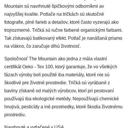
Mountain sú navrhnuté špičkovými odborníkmi av
najvyššej kvalite. Potlače na tričkách sú skutočné
fotografie, plné farieb a detailov, ktoré často vyzerajú ako
trojrozmerné. Tričká sú ručne farbené organickými farbami.
Tak získavajú batikovaný efekt. Potlač je nanášaná priamo
na vlákno, čo zaručuje dlhú životnosť.
Spoločnosť The Mountain ako jedna z mála vlastní
certifikát Oeko - Tex 100, ktorý garantuje, že vo všetkých
fázach výroby boli použité iba materiály, ktoré nie sú
škodlivé pre životné prostredie. Tričká sú vyrábané z
bavlny získané od malých výrobcov, ktorí pri pestovaní
používajú iba ekologické metódy. Nepoužívajú chemické
hnojivá, pesticídy a iné prostriedky, ktoré škodia životnému
prostrediu.
Navrhnuté a vytlačené v USA.