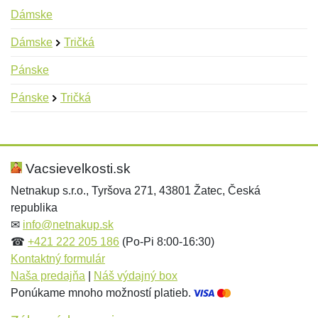
Dámske
Dámske
Tričká
Pánske
Pánske
Tričká
Nová recenzia
Nová otázka
Hodnotenie:
Meno:
*
*
Vacsievelkosti.sk
Netnakup s.r.o., Tyršova 271, 43801 Žatec, Česká
republika
Meno:
E-mail:
*
*
✉
info@netnakup.sk
☎
+421 222 205 186
(Po-Pi 8:00-16:30)
Kontaktný formulár
Naša predajňa
|
Náš výdajný box
E-mail:
*
Ponúkame mnoho možností platieb.
Správa
*