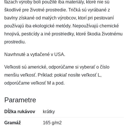
fázach výroby boli použité iba materiály, ktoré nie sú
škodlivé pre životné prostredie. Tričká sú vyrábané z
bavlny získané od malých výrobcov, ktorí pri pestovaní
používajú iba ekologické metódy. Nepoužívajú chemické
hnojivá, pesticídy a iné prostriedky, ktoré škodia životnému
prostrediu.
Navrhnuté a vytlačené v USA.
Veľkosti sú americké, odporúčame si vyberať o číslo
menšiu veľkosť. Príklad: pokiaľ nosíte veľkosť L,
odporúčame veľkosť M a pod.
Parametre
Dĺžka rukávov
krátky
Gramáž
165 g/m2