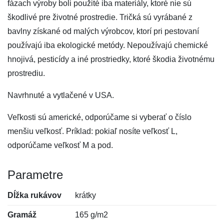
fázach výroby boli použité iba materiály, ktoré nie sú
škodlivé pre životné prostredie. Tričká sú vyrábané z
bavlny získané od malých výrobcov, ktorí pri pestovaní
používajú iba ekologické metódy. Nepoužívajú chemické
hnojivá, pesticídy a iné prostriedky, ktoré škodia životnému
prostrediu.
Navrhnuté a vytlačené v USA.
Veľkosti sú americké, odporúčame si vyberať o číslo
menšiu veľkosť. Príklad: pokiaľ nosíte veľkosť L,
odporúčame veľkosť M a pod.
Parametre
Dĺžka rukávov
krátky
Gramáž
165 g/m2