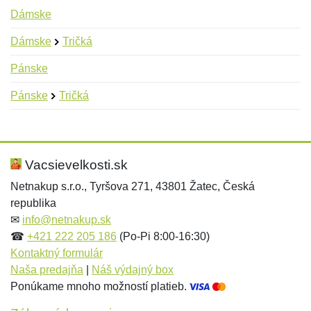
Dámske
Dámske
Tričká
Pánske
Pánske
Tričká
Nová recenzia
Nová otázka
Hodnotenie:
Meno:
*
*
Vacsievelkosti.sk
Netnakup s.r.o., Tyršova 271, 43801 Žatec, Česká
republika
Meno:
E-mail:
*
*
✉
info@netnakup.sk
☎
+421 222 205 186
(Po-Pi 8:00-16:30)
Kontaktný formulár
Naša predajňa
|
Náš výdajný box
E-mail:
*
Ponúkame mnoho možností platieb.
Správa
*