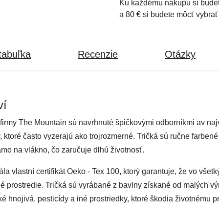
Ku každému nákupu si budet
a 80 € si budete môcť vybrať
tabuľka
Recenzie
Otázky
ví
firmy The Mountain sú navrhnuté špičkovými odborníkmi av najvy
ov, ktoré často vyzerajú ako trojrozmerné. Tričká sú ručne farben
amo na vlákno, čo zaručuje dlhú životnosť.
vlastní certifikát Oeko - Tex 100, ktorý garantuje, že vo všetk
tné prostredie. Tričká sú vyrábané z bavlny získané od malých výr
hnojivá, pesticídy a iné prostriedky, ktoré škodia životnému pr