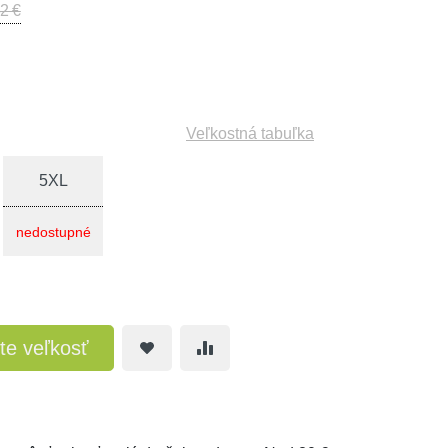
2 €
Veľkostná tabuľka
5XL
nedostupné
te veľkosť