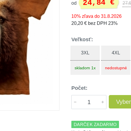
24,84 €
od
27,6
10% zľava do 31.8.2026
20,20 € bez DPH 23%
Veľkosť:
3XL
4XL
skladom 1x
nedostupné
Počet:
Vyber
DARČEK ZADARMO