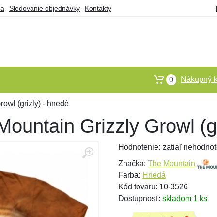
ba
Sledovanie objednávky
Kontakty
Nákupný k
0
owl (grizly) - hnedé
Mountain Grizzly Growl (gr
Hodnotenie:
zatiaľ nehodnot
Značka:
The Mountain
Farba:
Hnedá
Kód tovaru: 10-3526
Dostupnosť:
skladom 1 ks