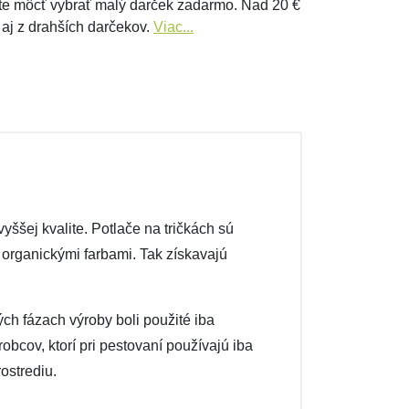
e môcť vybrať malý darček zadarmo. Nad 20 €
 aj z drahších darčekov.
Viac...
ššej kvalite. Potlače na tričkách sú
é organickými farbami. Tak získavajú
ých fázach výroby boli použité iba
obcov, ktorí pri pestovaní používajú iba
ostrediu.