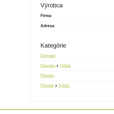
Výrobca
Firma
Adresa
Kategórie
Dámske
Dámske
Tričká
Pánske
Pánske
Tričká
Nová recenzia
Nová otázka
Hodnotenie:
Meno:
*
*