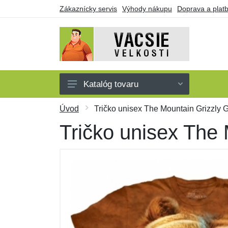
Zákaznícky servis
Výhody nákupu
Doprava a plat
Katalóg tovaru
Pánske
Úvod
Tričko unisex The Mountain Grizzly Gr
Dámske
Tričko unisex The 
Detské
Doplnky
Obuv a ponožky
Darčekové poukazy
Výpredaj