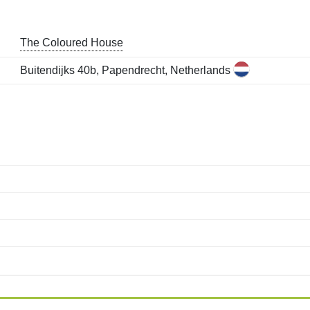
The Coloured House
Buitendijks 40b, Papendrecht, Netherlands
Meno:
E-mail:
*
*
E-mail:
*