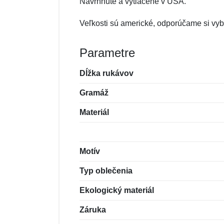
Navrhnuté a vytlačené v USA.
Veľkosti sú americké, odporúčame si vybe
Parametre
Dĺžka rukávov
Gramáž
Materiál
Motív
Typ oblečenia
Ekologický materiál
Záruka