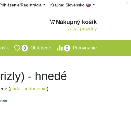
Prihlásenie/Registrácia
Krajina:
Slovensko
Nákupný košík
zatiaľ prázdny
ošík
Obľúbené
Porovnanie
0
0
izly) - hnedé
ené (
pridať hodnotenie
)