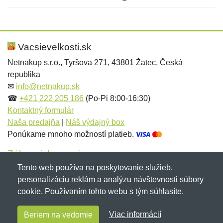
Nová recenzia
Nová otázka
Hodnotenie:
Meno:
*
*
Vacsievelkosti.sk
Netnakup s.r.o., Tyršova 271, 43801 Žatec, Česká
republika
Meno:
E-mail:
*
*
✉
info@netnakup.sk
☎
+421 222 205 186
(Po-Pi 8:00-16:30)
Kontaktný formulár
Naša predajňa
|
Náš výdajný box
E-mail:
*
Ponúkame mnoho možností platieb.
Správa
*
Zákaznícky servis
Tento web používa na poskytovanie služieb,
Novinky emailom
personalizáciu reklám a analýzu návštevnosti súbory
Správa
*
cookie. Používaním tohto webu s tým súhlasíte.
Copyright © 2007-2026 (19 rokov s vami)
Netnakup.sk
&
Viac informácií
Beriem na vedomie