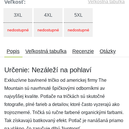
Veľkosť:
Veľkostná tabuľka
3XL
4XL
5XL
nedostupné
nedostupné
nedostupné
Popis
Veľkostná tabuľka
Recenzie
Otázky
Určenie: Nezáleží na pohlaví
Exkluzívne bavlnené tričko od americkej firmy The
Mountain sú navrhnuté špičkovými odborníkmi av
najvyššej kvalite. Potlače na tričkách sú skutočné
fotografie, plné farieb a detailov, ktoré často vyzerajú ako
trojrozmerné. Tričká sú ručne farbené organickými farbami.
Tak získavajú batikovaný efekt. Potlač je nanášaná priamo
na vlákno, čo zaručuje dlhú životnosť.