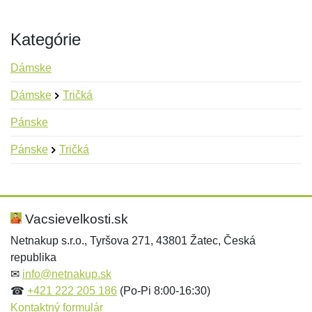
Kategórie
Dámske
Dámske
Tričká
Pánske
Pánske
Tričká
Nová recenzia
Nová otázka
Hodnotenie:
Meno:
*
*
Vacsievelkosti.sk
Netnakup s.r.o., Tyršova 271, 43801 Žatec, Česká
republika
Meno:
E-mail:
*
*
✉
info@netnakup.sk
☎
+421 222 205 186
(Po-Pi 8:00-16:30)
Kontaktný formulár