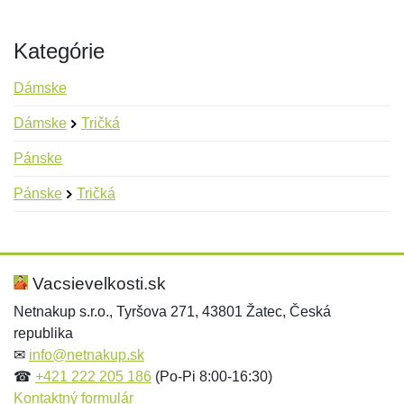
Kategórie
Dámske
Dámske
Tričká
Pánske
Pánske
Tričká
Nová recenzia
Nová otázka
Hodnotenie:
Meno:
*
*
Vacsievelkosti.sk
Netnakup s.r.o., Tyršova 271, 43801 Žatec, Česká
republika
Meno:
E-mail:
*
*
✉
info@netnakup.sk
☎
+421 222 205 186
(Po-Pi 8:00-16:30)
Kontaktný formulár