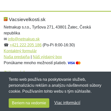
Nová recenzia
Nová otázka
Hodnotenie:
Meno:
*
*
Vacsievelkosti.sk
Netnakup s.r.o., Tyršova 271, 43801 Žatec, Česká
republika
Meno:
E-mail:
*
*
✉
info@netnakup.sk
☎
+421 222 205 186
(Po-Pi 8:00-16:30)
Kontaktný formulár
Naša predajňa
|
Náš výdajný box
E-mail:
*
Ponúkame mnoho možností platieb.
Správa
*
Zákaznícky servis
Tento web používa na poskytovanie služieb,
Novinky emailom
personalizáciu reklám a analýzu návštevnosti súbory
Správa
*
cookie. Používaním tohto webu s tým súhlasíte.
Copyright © 2007-2026 (19 rokov s vami)
Netnakup.sk
&
Viac informácií
Beriem na vedomie
NetIQ
. Všetky práva vyhradené.