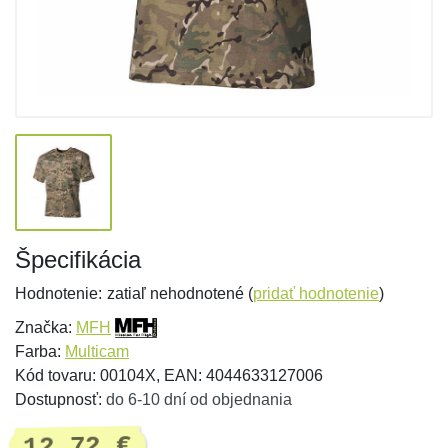
Špecifikácia
Hodnotenie:
zatiaľ nehodnotené (
pridať hodnotenie
)
Značka:
MFH
Farba:
Multicam
Kód tovaru: 00104X, EAN: 4044633127006
Dostupnosť:
do 6-10 dní od objednania
12,72 €