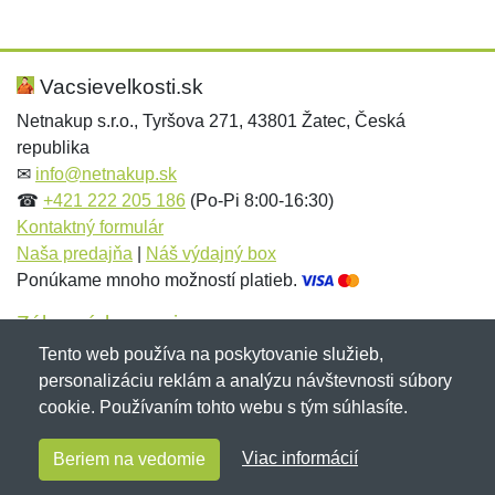
Nová recenzia
Nová otázka
Hodnotenie:
Meno:
*
*
Vacsievelkosti.sk
Netnakup s.r.o., Tyršova 271, 43801 Žatec, Česká
republika
Meno:
E-mail:
*
*
✉
info@netnakup.sk
☎
+421 222 205 186
(Po-Pi 8:00-16:30)
Kontaktný formulár
Naša predajňa
|
Náš výdajný box
E-mail:
*
Ponúkame mnoho možností platieb.
Správa
*
Zákaznícky servis
Tento web používa na poskytovanie služieb,
Novinky emailom
personalizáciu reklám a analýzu návštevnosti súbory
Správa
*
cookie. Používaním tohto webu s tým súhlasíte.
Copyright © 2007-2026 (19 rokov s vami)
Netnakup.sk
&
Viac informácií
Beriem na vedomie
NetIQ
. Všetky práva vyhradené.