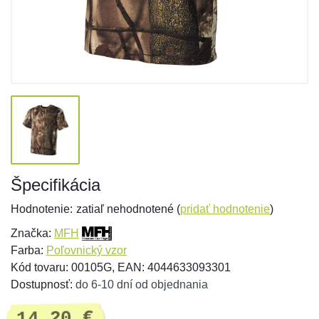
Špecifikácia
Hodnotenie:
zatiaľ nehodnotené (
pridať hodnotenie
)
Značka:
MFH
Farba:
Poľovnický vzor
Kód tovaru: 00105G, EAN: 4044633093301
Dostupnosť:
do 6-10 dní od objednania
14,20 €