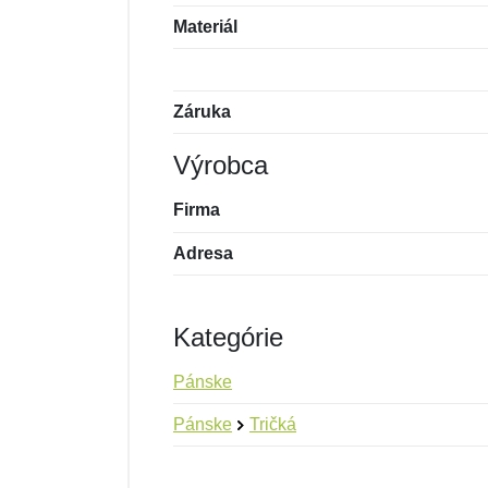
Materiál
Záruka
Výrobca
Firma
Adresa
Kategórie
Pánske
Pánske
Tričká
Nová recenzia
Nová otázka