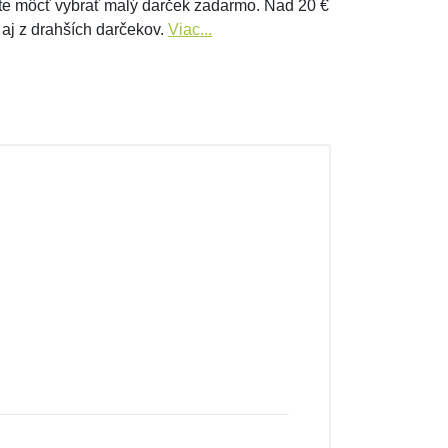
e môcť vybrať malý darček zadarmo. Nad 20 €
 aj z drahších darčekov.
Viac...