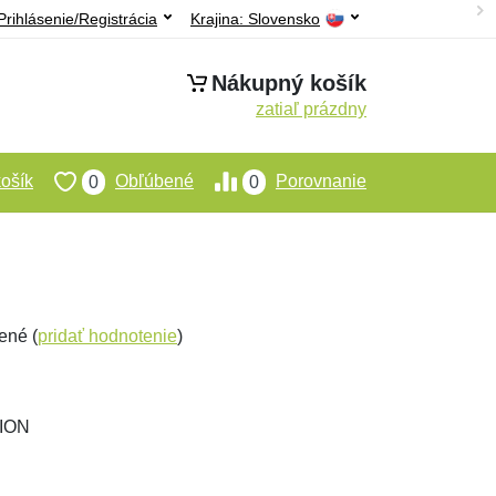
Prihlásenie/Registrácia
Krajina:
Slovensko
Nákupný košík
zatiaľ prázdny
ošík
Obľúbené
Porovnanie
0
0
ené (
pridať hodnotenie
)
TION