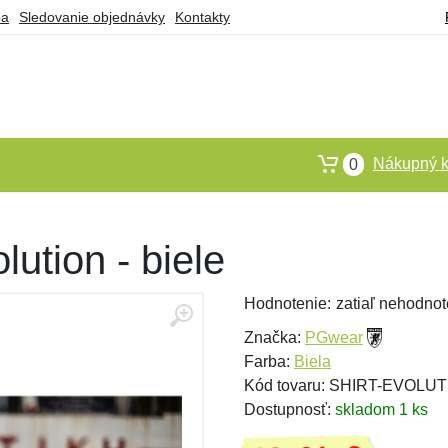
ba
Sledovanie objednávky
Kontakty
Nákupný k
0
ution - biele
Hodnotenie:
zatiaľ nehodnot
Značka:
PGwear
Farba:
Biela
Kód tovaru: SHIRT-EVOLU
Dostupnosť:
skladom 1 ks