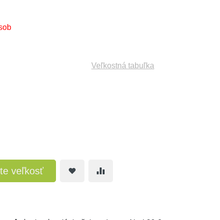
sob
Veľkostná tabuľka
te veľkosť