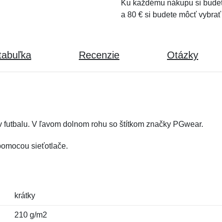
Ku každému nákupu si budet
a 80 € si budete môcť vybrať
tabuľka
Recenzie
Otázky
ov futbalu. V ľavom dolnom rohu so štítkom značky PGwear.
 pomocou sieťotlače.
krátky
210 g/m2