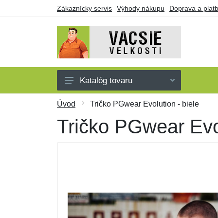
Zákaznícky servis
Výhody nákupu
Doprava a plat
Katalóg tovaru
Pánske
Úvod
Tričko PGwear Evolution - biele
Dámske
Tričko PGwear Evol
Detské
Doplnky
Obuv a ponožky
Darčekové poukazy
Výpredaj