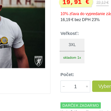
19,91 €
22,12 €
10% zľava do vypredanie zá
16,19 € bez DPH 23%
Veľkosť:
3XL
skladom 1x
Počet:
Vyber
DARČEK ZADARMO