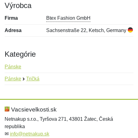
Výrobca
Firma
Btex Fashion GmbH
Adresa
Sachsenstraße 22, Ketsch, Germany
Kategórie
Pánske
Pánske
Tričká
Nová recenzia
Nová otázka
Hodnotenie:
Meno:
*
*
Vacsievelkosti.sk
Netnakup s.r.o., Tyršova 271, 43801 Žatec, Česká
republika
Meno:
E-mail:
*
*
✉
info@netnakup.sk