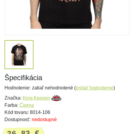
Špecifikácia
Hodnotenie:
zatiaľ nehodnotené (
pridať hodnotenie
)
Značka:
King Kerosin
Farba:
Čierna
Kód tovaru: 8014-106
Dostupnosť:
nedostupné
26,83 €