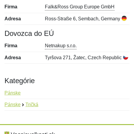
Firma
Falk&Ross Group Europe GmbH
Adresa
Ross-Straße 6, Sembach, Germany
Dovozca do EÚ
Firma
Netnakup s.r.o.
Adresa
Tyršova 271, Žatec, Czech Republic
Kategórie
Pánske
Pánske
Tričká
Nová recenzia
Nová otázka
Hodnotenie:
Meno:
*
*