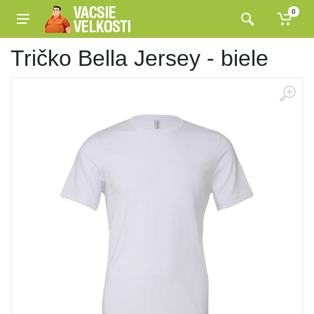
0
Tričko Bella Jersey - biele