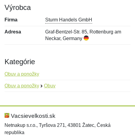
Výrobca
Firma
Sturm Handels GmbH
Adresa
Graf-Bentzel-Str. 85, Rottenburg am
Neckar, Germany
Kategórie
Obuv a ponožky
Obuv a ponožky
Obuv
Nová recenzia
Nová otázka
Hodnotenie:
Meno:
*
*
Vacsievelkosti.sk
Netnakup s.r.o., Tyršova 271, 43801 Žatec, Česká
republika