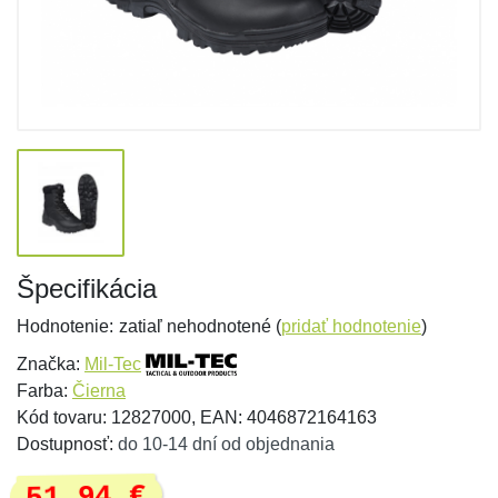
Špecifikácia
Hodnotenie:
zatiaľ nehodnotené (
pridať hodnotenie
)
Značka:
Mil-Tec
Farba:
Čierna
Kód tovaru: 12827000, EAN: 4046872164163
Dostupnosť:
do 10-14 dní od objednania
51,94 €