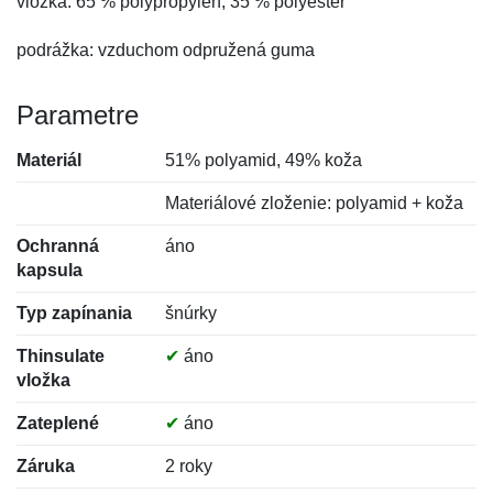
vložka: 65 % polypropylén, 35 % polyester
podrážka: vzduchom odpružená guma
Parametre
Materiál
51% polyamid, 49% koža
Materiálové zloženie: polyamid + koža
Ochranná
áno
kapsula
Typ zapínania
šnúrky
Thinsulate
✔
áno
vložka
Zateplené
✔
áno
Záruka
2 roky