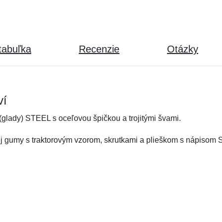
tabuľka
Recenzie
Otázky
ví
(glady) STEEL s oceľovou špičkou a trojitými švami.
ej gumy s traktorovým vzorom, skrutkami a plieškom s nápisom S