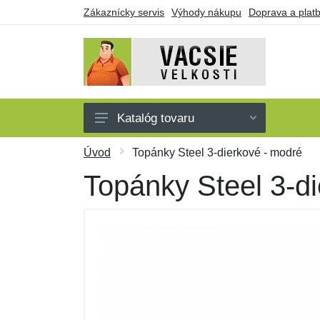
Zákaznícky servis
Výhody nákupu
Doprava a plat
Katalóg tovaru
Pánske
Úvod
Topánky Steel 3-dierkové - modré
Dámske
Topánky Steel 3-d
Detské
Doplnky
Obuv a ponožky
Darčekové poukazy
Výpredaj