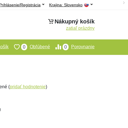
Prihlásenie/Registrácia
Krajina:
Slovensko
Nákupný košík
zatiaľ prázdny
ošík
Obľúbené
Porovnanie
0
0
ené (
pridať hodnotenie
)
U