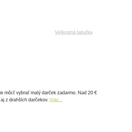
Veľkostná tabuľka
e môcť vybrať malý darček zadarmo. Nad 20 €
 aj z drahších darčekov.
Viac...