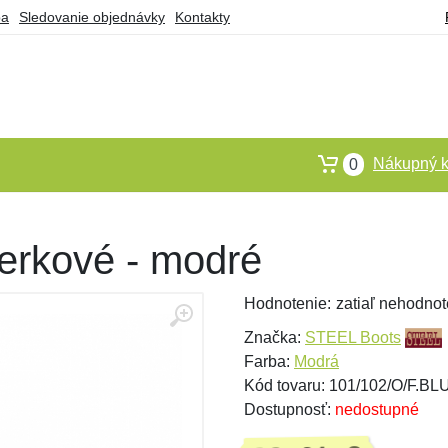
ba
Sledovanie objednávky
Kontakty
Nákupný k
0
ierkové - modré
Hodnotenie:
zatiaľ nehodnot
Značka:
STEEL Boots
Farba:
Modrá
Kód tovaru: 101/102/O/F.BL
Dostupnosť:
nedostupné