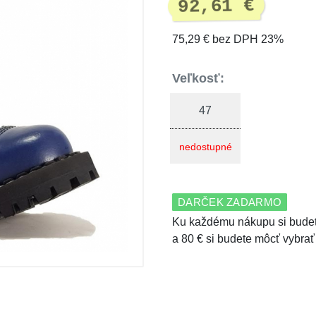
92,61 €
75,29 € bez DPH 23%
Veľkosť:
47
nedostupné
DARČEK ZADARMO
Ku každému nákupu si budet
a 80 € si budete môcť vybrať