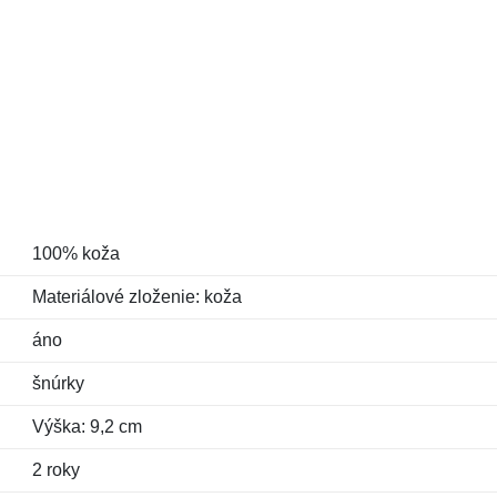
100% koža
Materiálové zloženie: koža
áno
šnúrky
Výška: 9,2 cm
2 roky