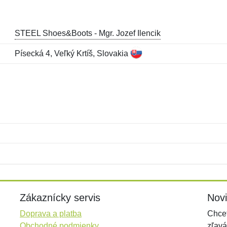
STEEL Shoes&Boots - Mgr. Jozef Ilencik
Písecká 4, Veľký Krtíš, Slovakia
Meno:
E-mail:
*
*
E-mail:
*
Zákaznícky servis
Nov
Doprava a platba
Chcet
Obchodné podmienky
zľavá