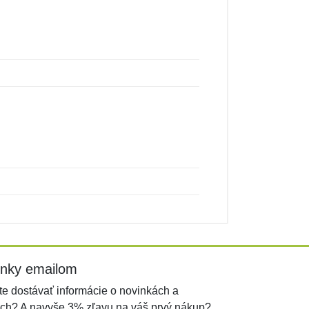
inky emailom
e dostávať informácie o novinkách a
ch? A navyše 3% zľavu na váš prvý nákup?