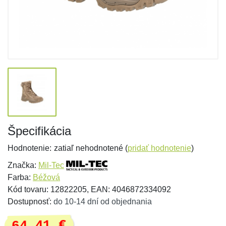
Špecifikácia
Hodnotenie:
zatiaľ nehodnotené (
pridať hodnotenie
)
Značka:
Mil-Tec
Farba:
Béžová
Kód tovaru: 12822205, EAN: 4046872334092
Dostupnosť:
do 10-14 dní od objednania
64,41 €