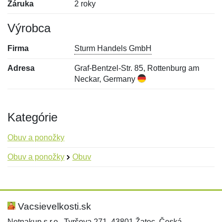
Záruka
2 roky
Výrobca
Firma
Sturm Handels GmbH
Adresa
Graf-Bentzel-Str. 85, Rottenburg am
Neckar, Germany
Kategórie
Obuv a ponožky
Obuv a ponožky
Obuv
Nová recenzia
Nová otázka
Hodnotenie:
Meno:
*
*
Vacsievelkosti.sk
Netnakup s.r.o., Tyršova 271, 43801 Žatec, Česká