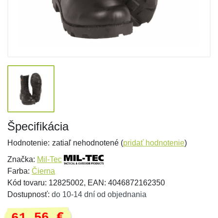
Špecifikácia
Hodnotenie:
zatiaľ nehodnotené (
pridať hodnotenie
)
Značka:
Mil-Tec
Farba:
Čierna
Kód tovaru: 12825002, EAN: 4046872162350
Dostupnosť:
do 10-14 dní od objednania
61,56 €