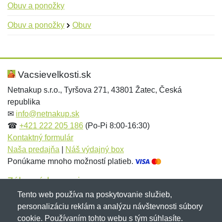
Obuv a ponožky
Obuv a ponožky
Obuv
Nová recenzia
Nová otázka
Hodnotenie:
Meno:
*
*
Vacsievelkosti.sk
Netnakup s.r.o., Tyršova 271, 43801 Žatec, Česká
republika
Meno:
E-mail:
*
*
✉
info@netnakup.sk
☎
+421 222 205 186
(Po-Pi 8:00-16:30)
Kontaktný formulár
Naša predajňa
|
Náš výdajný box
E-mail:
*
Ponúkame mnoho možností platieb.
Správa
*
Zákaznícky servis
Tento web používa na poskytovanie služieb,
Novinky emailom
personalizáciu reklám a analýzu návštevnosti súbory
Správa
*
cookie. Používaním tohto webu s tým súhlasíte.