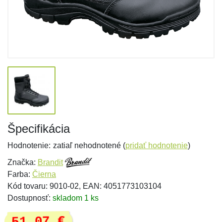
Špecifikácia
Hodnotenie:
zatiaľ nehodnotené (
pridať hodnotenie
)
Značka:
Brandit
Farba:
Čierna
Kód tovaru: 9010-02, EAN: 4051773103104
Dostupnosť:
skladom 1 ks
51,07 €