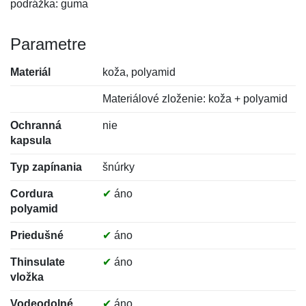
podrážka: guma
Parametre
Materiál
koža, polyamid
Materiálové zloženie: koža + polyamid
Ochranná
nie
kapsula
Typ zapínania
šnúrky
Cordura
✔
áno
polyamid
Priedušné
✔
áno
Thinsulate
✔
áno
vložka
Vodeodolné
✔
áno