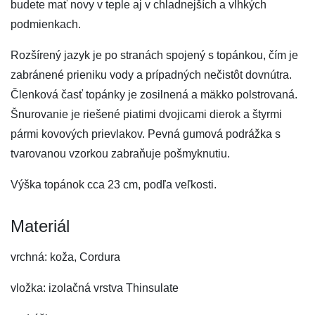
budete mať novy v teple aj v chladnejších a vlhkých
podmienkach.
Rozšírený jazyk je po stranách spojený s topánkou, čím je
zabránené prieniku vody a prípadných nečistôt dovnútra.
Členková časť topánky je zosilnená a mäkko polstrovaná.
Šnurovanie je riešené piatimi dvojicami dierok a štyrmi
pármi kovových prievlakov. Pevná gumová podrážka s
tvarovanou vzorkou zabraňuje pošmyknutiu.
Výška topánok cca 23 cm, podľa veľkosti.
Materiál
vrchná: koža, Cordura
vložka: izolačná vrstva Thinsulate