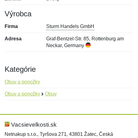
Výrobca
Firma
Sturm Handels GmbH
Adresa
Graf-Bentzel-Str. 85, Rottenburg am
Neckar, Germany
Kategórie
Obuv a ponožky
Obuv a ponožky
Obuv
Nová recenzia
Nová otázka
Hodnotenie:
Meno:
*
*
Vacsievelkosti.sk
Netnakup s.r.o., Tyršova 271, 43801 Žatec, Česká