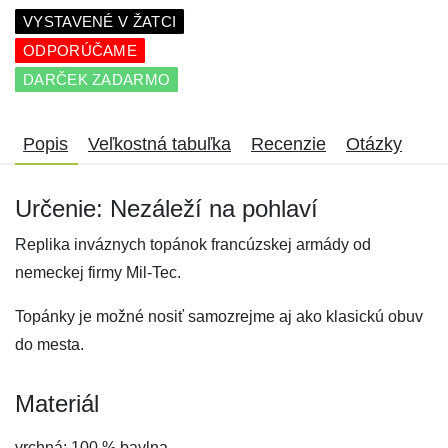
VYSTAVENÉ V ŽATCI
ODPORÚČAME
DARČEK ZADARMO
Popis
Veľkostná tabuľka
Recenzie
Otázky
Určenie: Nezáleží na pohlaví
Replika inváznych topánok francúzskej armády od
nemeckej firmy Mil-Tec.
Topánky je možné nosiť samozrejme aj ako klasickú obuv
do mesta.
Materiál
vrchná: 100 % bavlna