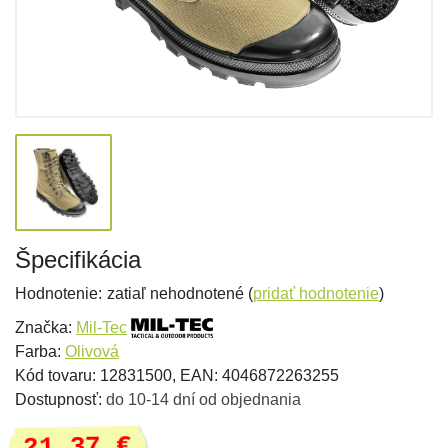
Špecifikácia
Hodnotenie:
zatiaľ nehodnotené (
pridať hodnotenie
)
Značka:
Mil-Tec
Farba:
Olivová
Kód tovaru: 12831500, EAN: 4046872263255
Dostupnosť:
do 10-14 dní od objednania
21,37 €