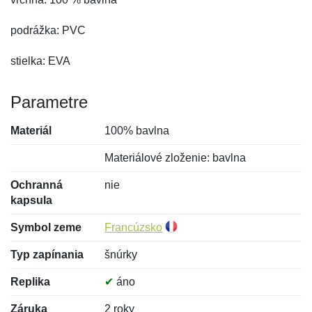
podrážka: PVC
stielka: EVA
Parametre
Materiál
100% bavlna
Materiálové zloženie: bavlna
Ochranná
nie
kapsula
Symbol zeme
Francúzsko
Typ zapínania
šnúrky
Replika
✔
áno
Záruka
2 roky