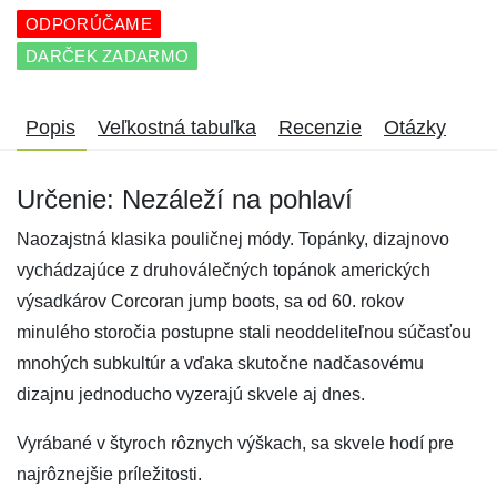
ODPORÚČAME
DARČEK ZADARMO
Popis
Veľkostná tabuľka
Recenzie
Otázky
Určenie: Nezáleží na pohlaví
Naozajstná klasika pouličnej módy. Topánky, dizajnovo
vychádzajúce z druhoválečných topánok amerických
výsadkárov Corcoran jump boots, sa od 60. rokov
minulého storočia postupne stali neoddeliteľnou súčasťou
mnohých subkultúr a vďaka skutočne nadčasovému
dizajnu jednoducho vyzerajú skvele aj dnes.
Vyrábané v štyroch rôznych výškach, sa skvele hodí pre
najrôznejšie príležitosti.