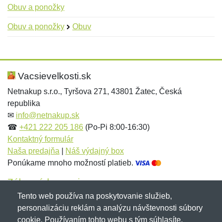
Obuv a ponožky
Obuv a ponožky
Obuv
Nová recenzia
Nová otázka
Hodnotenie:
Meno:
*
*
Vacsievelkosti.sk
Netnakup s.r.o., Tyršova 271, 43801 Žatec, Česká
republika
Meno:
E-mail:
*
*
✉
info@netnakup.sk
☎
+421 222 205 186
(Po-Pi 8:00-16:30)
Kontaktný formulár
Naša predajňa
|
Náš výdajný box
E-mail:
*
Ponúkame mnoho možností platieb.
Správa
*
Zákaznícky servis
Tento web používa na poskytovanie služieb,
Novinky emailom
personalizáciu reklám a analýzu návštevnosti súbory
Správa
*
cookie. Používaním tohto webu s tým súhlasíte.