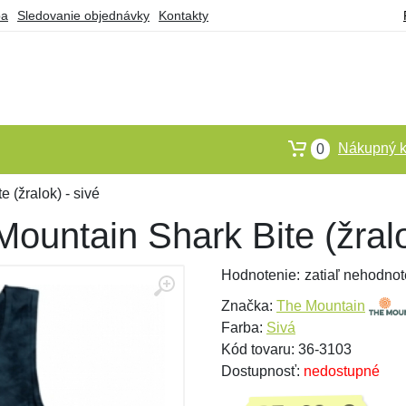
ba
Sledovanie objednávky
Kontakty
Nákupný k
0
 (žralok) - sivé
Mountain Shark Bite (žralo
Hodnotenie:
zatiaľ nehodnot
Značka:
The Mountain
Farba:
Sivá
Kód tovaru: 36-3103
Dostupnosť:
nedostupné