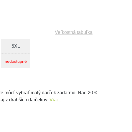
Veľkostná tabuľka
5XL
nedostupné
e môcť vybrať malý darček zadarmo. Nad 20 €
 aj z drahších darčekov.
Viac...