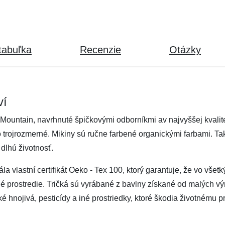
tabuľka
Recenzie
Otázky
ví
 Mountain, navrhnuté špičkovými odborníkmi av najvyššej kvalite
ko trojrozmerné. Mikiny sú ručne farbené organickými farbami. Tak
dlhú životnosť.
vlastní certifikát Oeko - Tex 100, ktorý garantuje, že vo všetk
tné prostredie. Tričká sú vyrábané z bavlny získané od malých výr
hnojivá, pesticídy a iné prostriedky, ktoré škodia životnému pr