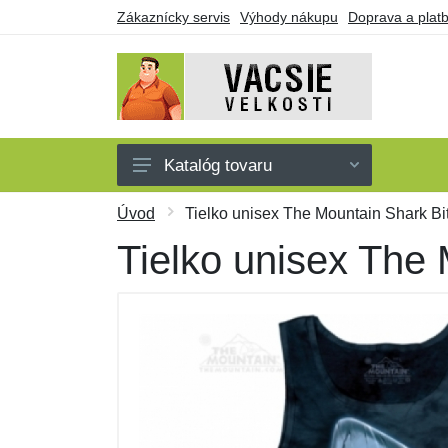
Zákaznícky servis
Výhody nákupu
Doprava a plat
Katalóg tovaru
Pánske
Úvod
Tielko unisex The Mountain Shark Bite
Dámske
Tielko unisex The 
Detské
Doplnky
Obuv a ponožky
Darčekové poukazy
Výpredaj