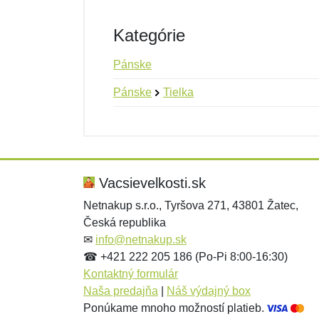
Kategórie
Pánske
Pánske
Tielka
Nová recenzia
Nová otázka
Hodnotenie:
Meno:
*
*
Vacsievelkosti.sk
Netnakup s.r.o., Tyršova 271, 43801 Žatec,
Česká republika
Správa
Správa
*
*
✉
info@netnakup.sk
☎ +421 222 205 186 (Po-Pi 8:00-16:30)
Kontaktný formulár
Naša predajňa
|
Náš výdajný box
Ponúkame mnoho možností platieb.