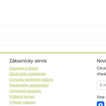
Meno:
E-mail:
*
*
E-mail:
*
Zákaznícky servis
Nov
Doprava a platba
Chcet
Obchodné podmienky
zľavá
Ochrana osobných údajov
E-mai
Sledovanie objednávky
Vernostný program
Vrátenie tovaru
Sme a
Výhody nákupu