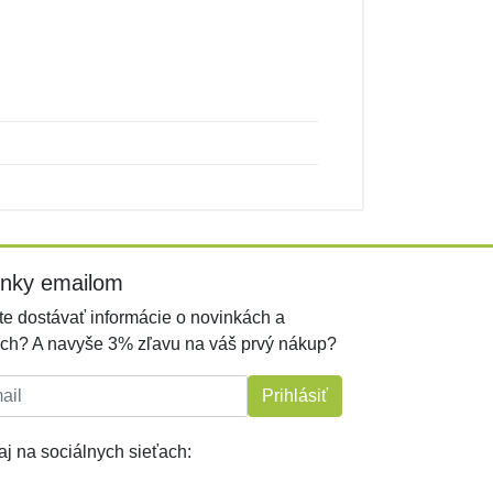
inky emailom
e dostávať informácie o novinkách a
ch? A navyše 3% zľavu na váš prvý nákup?
l:
Prihlásiť
j na sociálnych sieťach: