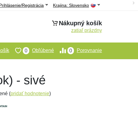
Prihlásenie/Registrácia
Krajina:
Slovensko
Nákupný košík
zatiaľ prázdny
ošík
Obľúbené
Porovnanie
0
0
k) - sivé
ené (
pridať hodnotenie
)