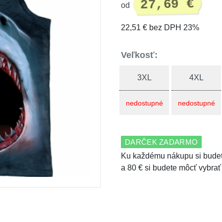
27,69 €
od
22,51 € bez DPH 23%
Veľkosť:
3XL
4XL
nedostupné
nedostupné
DARČEK ZADARMO
Ku každému nákupu si budet
a 80 € si budete môcť vybrať