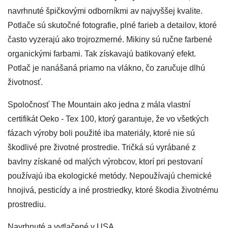
navrhnuté špičkovými odborníkmi av najvyššej kvalite.
Potlače sú skutočné fotografie, plné farieb a detailov, ktoré
často vyzerajú ako trojrozmerné. Mikiny sú ručne farbené
organickými farbami. Tak získavajú batikovaný efekt.
Potlač je nanášaná priamo na vlákno, čo zaručuje dlhú
životnosť.
Spoločnosť The Mountain ako jedna z mála vlastní
certifikát Oeko - Tex 100, ktorý garantuje, že vo všetkých
fázach výroby boli použité iba materiály, ktoré nie sú
škodlivé pre životné prostredie. Tričká sú vyrábané z
bavlny získané od malých výrobcov, ktorí pri pestovaní
používajú iba ekologické metódy. Nepoužívajú chemické
hnojivá, pesticídy a iné prostriedky, ktoré škodia životnému
prostrediu.
Navrhnuté a vytlačené v USA.