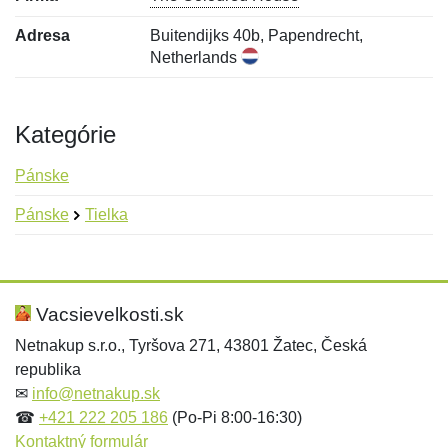
Adresa
Buitendijks 40b, Papendrecht,
Netherlands
Kategórie
Pánske
Pánske
Tielka
Nová recenzia
Nová otázka
Hodnotenie:
Meno:
*
*
Vacsievelkosti.sk
Netnakup s.r.o., Tyršova 271, 43801 Žatec, Česká
republika
Meno:
E-mail:
*
*
✉
info@netnakup.sk
☎
+421 222 205 186
(Po-Pi 8:00-16:30)
Kontaktný formulár