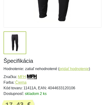
Špecifikácia
Hodnotenie:
zatiaľ nehodnotené (
pridať hodnotenie
)
Značka:
MFH
Farba:
Čierna
Kód tovaru: 11411A, EAN: 4044633120106
Dostupnosť:
skladom 2 ks
17,43 €