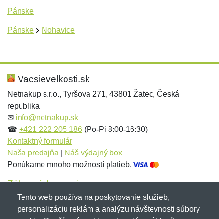
Pánske
Pánske
Nohavice
Nová recenzia
Nová otázka
Hodnotenie:
Meno:
*
*
Vacsievelkosti.sk
Netnakup s.r.o., Tyršova 271, 43801 Žatec, Česká
republika
Meno:
E-mail:
*
*
✉
info@netnakup.sk
☎
+421 222 205 186
(Po-Pi 8:00-16:30)
Kontaktný formulár
Naša predajňa
|
Náš výdajný box
E-mail:
*
Ponúkame mnoho možností platieb.
Správa
*
Zákaznícky servis
Tento web používa na poskytovanie služieb,
Novinky emailom
personalizáciu reklám a analýzu návštevnosti súbory
Správa
*