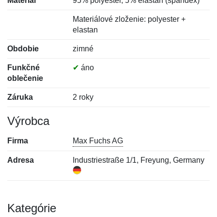
Materiál
95% polyester, 5% elastan (spandex)
Materiálové zloženie: polyester +
elastan
Obdobie
zimné
Funkčné
✔
áno
oblečenie
Záruka
2 roky
Výrobca
Firma
Max Fuchs AG
Adresa
Industriestraße 1/1, Freyung, Germany
Kategórie