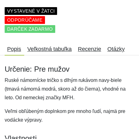
VYSTAVENÉ V ŽATCI
ODPORÚČAME
DARČEK ZADARMO
Popis
Veľkostná tabuľka
Recenzie
Otázky
Určenie: Pre mužov
Ruské námornícke tričko s dlhým rukávom navy-biele
(tmavá námorná modrá, skoro až do čierna), vhodné na
leto. Od nemeckej značky MFH.
Veľmi obľúbeným doplnkom pre mnoho ľudí, najmä pre
vodácke výpravy.
Vlastnosti