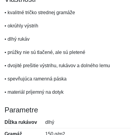
• kvalitné tričko strednej gramáže
• okrúhly výstrih
• dlhý rukáv
• prúžky nie sú tlačené, ale sú pletené
• dvojité prešitie výstrihu, rukávov a dolného lemu
• spevňujúca ramenná páska
• materiál príjemný na dotyk
Parametre
Dĺžka rukávov
dlhý
Gramáž
150 g/m2