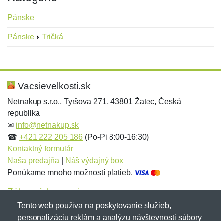
Pánske
Pánske
Tričká
Nová recenzia
Nová otázka
Hodnotenie:
Meno:
*
*
Vacsievelkosti.sk
Netnakup s.r.o., Tyršova 271, 43801 Žatec, Česká
republika
Meno:
E-mail:
*
*
✉
info@netnakup.sk
☎
+421 222 205 186
(Po-Pi 8:00-16:30)
Kontaktný formulár
Naša predajňa
|
Náš výdajný box
E-mail:
*
Ponúkame mnoho možností platieb.
Správa
*
Zákaznícky servis
Tento web používa na poskytovanie služieb,
Novinky emailom
personalizáciu reklám a analýzu návštevnosti súbory
Správa
*