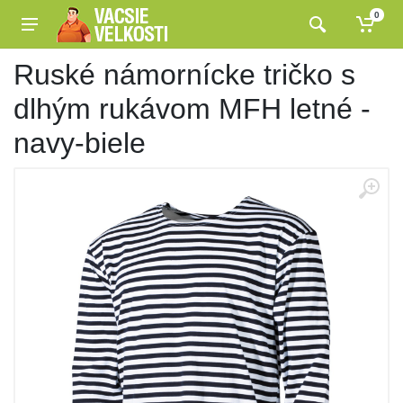
0
Ruské námornícke tričko s
dlhým rukávom MFH letné -
navy-biele