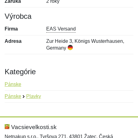
Záruka
2 roky
Výrobca
Firma
EAS Versand
Adresa
Zur Heide 3, Königs Wusterhausen,
Germany
Kategórie
Pánske
Pánske
Plavky
Nová recenzia
Nová otázka
Hodnotenie:
Meno:
*
*
Vacsievelkosti.sk
Netnakup s.r.o., Tyršova 271, 43801 Žatec, Česká