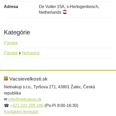
Adresa
De Vutter 15A, s-Hertogenbosch,
Netherlands
Kategórie
Pánske
Pánske
Nohavice
Nová recenzia
Nová otázka
Hodnotenie:
Meno:
*
*
Vacsievelkosti.sk
Netnakup s.r.o., Tyršova 271, 43801 Žatec, Česká
republika
Meno:
E-mail:
*
*
✉
info@netnakup.sk
☎
+421 222 205 186
(Po-Pi 8:00-16:30)
Kontaktný formulár