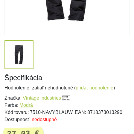
Špecifikácia
Hodnotenie:
zatiaľ nehodnotené (
pridať hodnotenie
)
Značka:
Vintage Industries
Farba:
Modrá
Kód tovaru: 7510-NAVYBLAUW, EAN: 8718373013290
Dostupnosť:
nedostupné
37,03 €