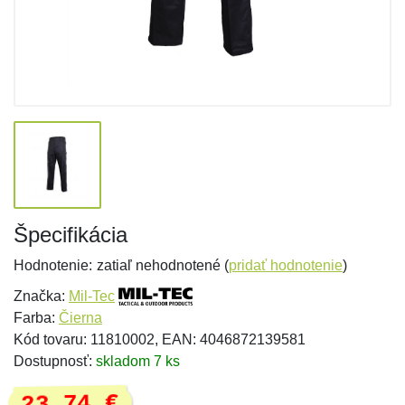
Špecifikácia
Hodnotenie:
zatiaľ nehodnotené (
pridať hodnotenie
)
Značka:
Mil-Tec
Farba:
Čierna
Kód tovaru: 11810002, EAN: 4046872139581
Dostupnosť:
skladom 7 ks
23,74 €