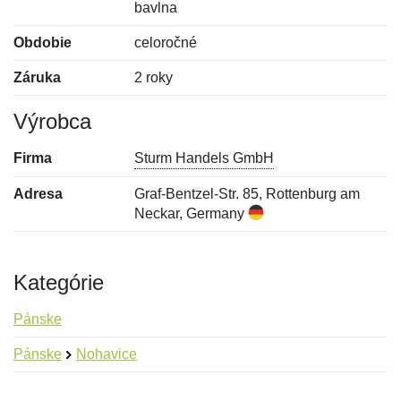
bavlna
Obdobie
celoročné
Záruka
2 roky
Výrobca
Firma
Sturm Handels GmbH
Adresa
Graf-Bentzel-Str. 85, Rottenburg am
Neckar, Germany
Kategórie
Pánske
Pánske
Nohavice
Nová recenzia
Nová otázka