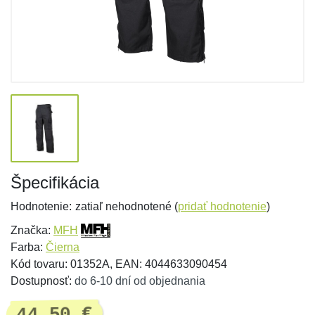
Špecifikácia
Hodnotenie:
zatiaľ nehodnotené (
pridať hodnotenie
)
Značka:
MFH
Farba:
Čierna
Kód tovaru: 01352A, EAN: 4044633090454
Dostupnosť:
do 6-10 dní od objednania
44,50 €