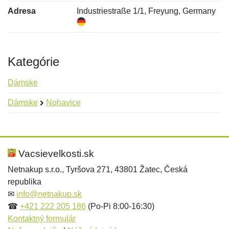
Adresa
Industriestraße 1/1, Freyung, Germany
Kategórie
Dámske
Dámske
Nohavice
Nová recenzia
Nová otázka
Hodnotenie:
Meno:
*
*
Vacsievelkosti.sk
Netnakup s.r.o., Tyršova 271, 43801 Žatec, Česká
republika
Meno:
E-mail:
*
*
✉
info@netnakup.sk
☎
+421 222 205 186
(Po-Pi 8:00-16:30)
Kontaktný formulár