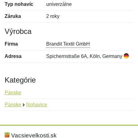
Typ nohavíc
univerzálne
Záruka
2 roky
Výrobca
Firma
Brandit Textil GmbH
Adresa
Spichernstraße 6A, Köln, Germany
Kategórie
Pánske
Pánske
Nohavice
Nová recenzia
Nová otázka
Hodnotenie:
Meno:
*
*
Vacsievelkosti.sk