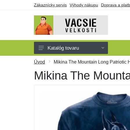
Zákaznícky servis
Výhody nákupu
Doprava a plat
Katalóg tovaru
Pánske
Úvod
Mikina The Mountain Long Patriotic 
Dámske
Mikina The Mountai
Detské
Doplnky
Obuv a ponožky
Darčekové poukazy
Výpredaj