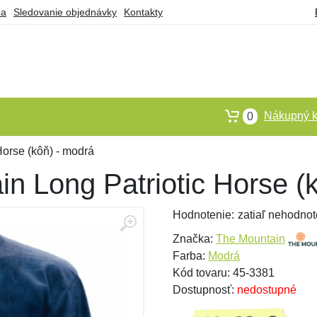
ba
Sledovanie objednávky
Kontakty
Nákupný k
0
Horse (kôň) - modrá
n Long Patriotic Horse (
Hodnotenie:
zatiaľ nehodnot
Značka:
The Mountain
Farba:
Modrá
Kód tovaru: 45-3381
Dostupnosť:
nedostupné