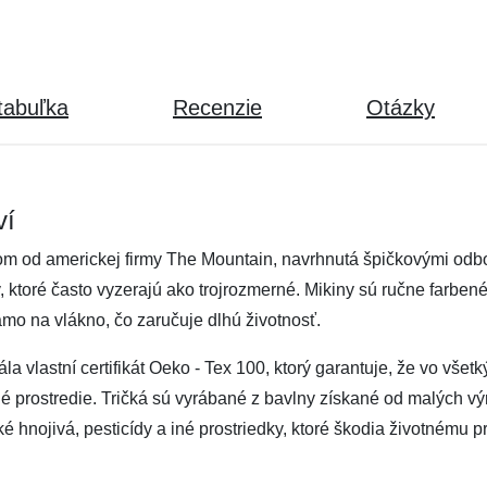
tabuľka
Recenzie
Otázky
ví
om od americkej firmy The Mountain, navrhnutá špičkovými odbor
ov, ktoré často vyzerajú ako trojrozmerné. Mikiny sú ručne farbe
amo na vlákno, čo zaručuje dlhú životnosť.
vlastní certifikát Oeko - Tex 100, ktorý garantuje, že vo všetk
tné prostredie. Tričká sú vyrábané z bavlny získané od malých výr
hnojivá, pesticídy a iné prostriedky, ktoré škodia životnému pr