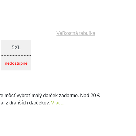
Veľkostná tabuľka
5XL
nedostupné
e môcť vybrať malý darček zadarmo. Nad 20 €
 aj z drahších darčekov.
Viac...