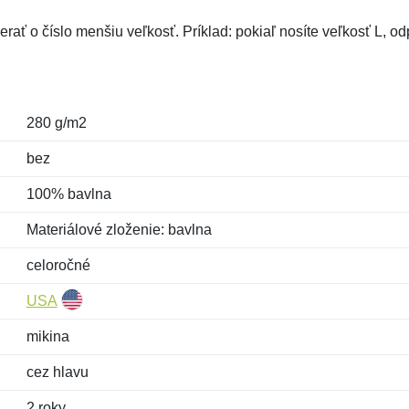
rať o číslo menšiu veľkosť. Príklad: pokiaľ nosíte veľkosť L, 
280 g/m2
bez
100% bavlna
Materiálové zloženie: bavlna
celoročné
USA
mikina
cez hlavu
2 roky