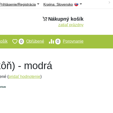
Prihlásenie/Registrácia
Krajina:
Slovensko
Nákupný košík
zatiaľ prázdny
ošík
Obľúbené
Porovnanie
0
0
kôň) - modrá
ené (
pridať hodnotenie
)