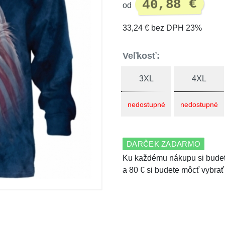
40,88 €
od
33,24 € bez DPH 23%
Veľkosť:
3XL
4XL
nedostupné
nedostupné
DARČEK ZADARMO
Ku každému nákupu si budet
a 80 € si budete môcť vybrať