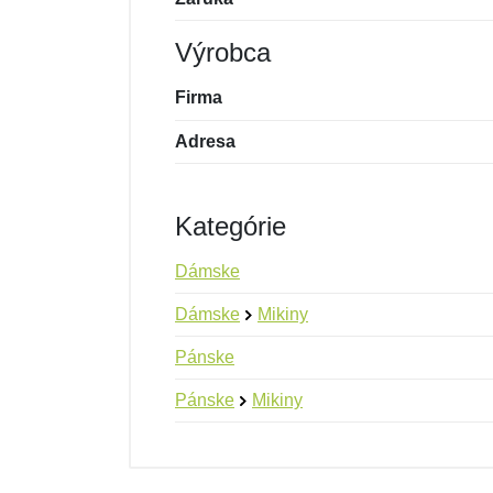
Výrobca
Firma
Adresa
Kategórie
Dámske
Dámske
Mikiny
Pánske
Pánske
Mikiny
Nová recenzia
Nová otázka