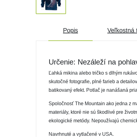
Popis
Veľkostná 
Určenie: Nezáleží na pohla
Ľahká mikina alebo tričko s dlhým rukáv
skutočné fotografie, plné farieb a detail
batikovaný efekt. Potlač je nanášaná pri
Spoločnosť The Mountain ako jedna z mála 
materiály, ktoré nie sú škodlivé pre živo
ekologické metódy. Nepoužívajú chemické 
Navrhnuté a vytlačené v USA.