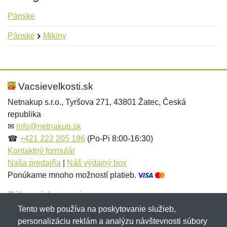
Pánske
Pánske
Mikiny
Nová recenzia
Nová otázka
Hodnotenie:
Meno:
*
*
Vacsievelkosti.sk
Netnakup s.r.o., Tyršova 271, 43801 Žatec, Česká
republika
Meno:
E-mail:
*
*
✉
info@netnakup.sk
☎
+421 222 205 186
(Po-Pi 8:00-16:30)
Kontaktný formulár
Naša predajňa
|
Náš výdajný box
E-mail:
*
Ponúkame mnoho možností platieb.
Správa
*
Zákaznícky servis
Tento web používa na poskytovanie služieb,
Novinky emailom
personalizáciu reklám a analýzu návštevnosti súbory
Správa
*