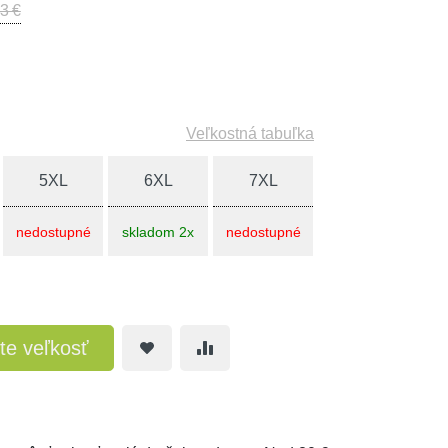
3 €
Veľkostná tabuľka
5XL
6XL
7XL
nedostupné
skladom 2x
nedostupné
te veľkosť