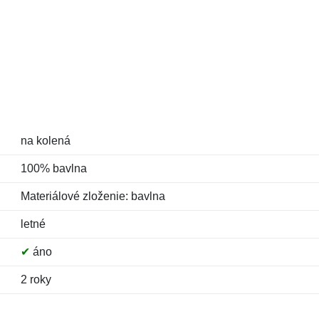
na kolená
100% bavlna
Materiálové zloženie: bavlna
letné
✔
áno
2 roky