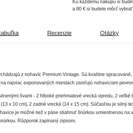
Ku každému nákupu si budet
a 80 € si budete môcť vybrať
tabuľka
Recenzie
Otázky
vychádzajú z nohavíc Premium Vintage. Sú kvalitne spracované
nie na najviac exponovaných miestach zaisťujú nohaviciam pevn
silnenými švami - 2 hlboké priehmatové vrecká vpredu, 2 veľké 
13 x 10 cm), 2 zadné vrecká (14 x 15 cm). Súčasťou je silný te
vice je možné tiež v páse stiahnuť šnúrkou umiestnenou na vn
šnúrkou. Rázporok zapínaný zipsom.