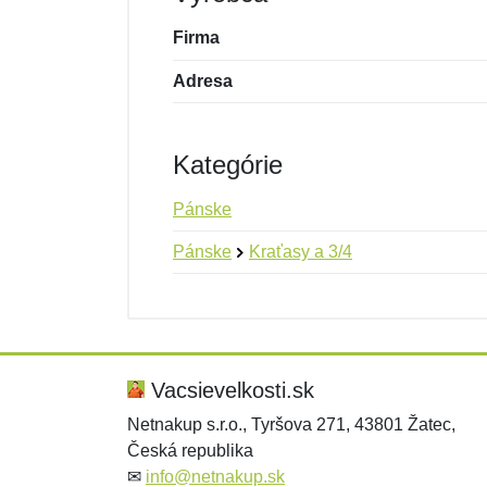
Firma
Adresa
Kategórie
Pánske
Pánske
Kraťasy a 3/4
Nová recenzia
Nová otázka
Hodnotenie:
Meno:
*
*
Vacsievelkosti.sk
Netnakup s.r.o., Tyršova 271, 43801 Žatec,
Česká republika
Správa
Správa
*
*
✉
info@netnakup.sk