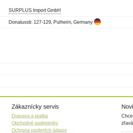
SURPLUS Import GmbH
Donatusstr. 127-129, Pulheim, Germany
Meno:
E-mail:
*
*
E-mail:
*
Zákaznícky servis
Nov
Doprava a platba
Chcet
Obchodné podmienky
zľavá
Ochrana osobných údajov