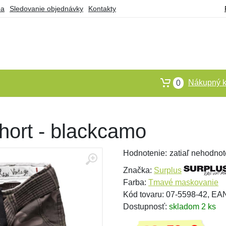
ba
Sledovanie objednávky
Kontakty
Nákupný k
0
hort - blackcamo
Hodnotenie:
zatiaľ nehodnot
Značka:
Surplus
Farba:
Tmavé maskovanie
Kód tovaru: 07-5598-42, E
Dostupnosť:
skladom 2 ks