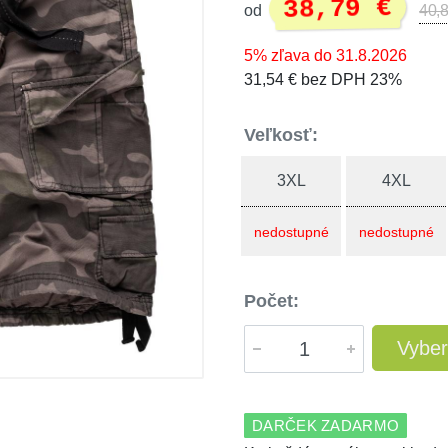
38,79 €
od
40,8
5% zľava do 31.8.2026
31,54 € bez DPH 23%
Veľkosť:
3XL
4XL
nedostupné
nedostupné
Počet:
Vyber
DARČEK ZADARMO