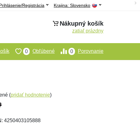
Prihlásenie/Registrácia
Krajina:
Slovensko
Nákupný košík
zatiaľ prázdny
ošík
Obľúbené
Porovnanie
0
0
ené (
pridať hodnotenie
)
AN: 4250403105888