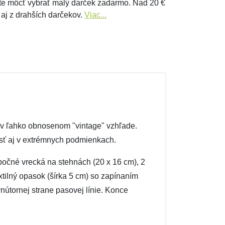
e môcť vybrať malý darček zadarmo. Nad 20 €
 aj z drahších darčekov.
Viac...
, v ľahko obnosenom "vintage" vzhľade.
osť aj v extrémnych podmienkach.
bočné vrecká na stehnách (20 x 16 cm), 2
xtilný opasok (šírka 5 cm) so zapínaním
útornej strane pasovej línie. Konce