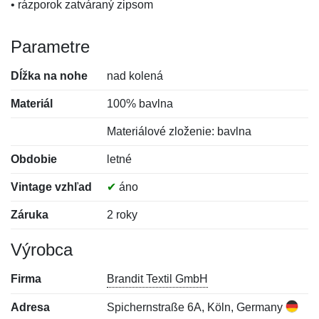
• rázporok zatváraný zipsom
Parametre
Dĺžka na nohe
nad kolená
Materiál
100% bavlna
Materiálové zloženie: bavlna
Obdobie
letné
Vintage vzhľad
✔
áno
Záruka
2 roky
Výrobca
Firma
Brandit Textil GmbH
Adresa
Spichernstraße 6A, Köln, Germany