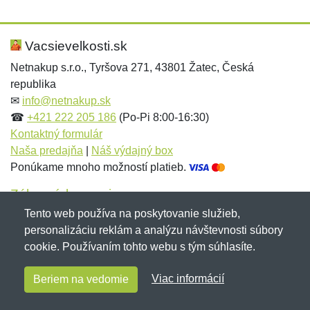
Nová recenzia
Nová otázka
Hodnotenie:
Meno:
*
*
Vacsievelkosti.sk
Netnakup s.r.o., Tyršova 271, 43801 Žatec, Česká
republika
Meno:
E-mail:
*
*
✉
info@netnakup.sk
☎
+421 222 205 186
(Po-Pi 8:00-16:30)
Kontaktný formulár
Naša predajňa
|
Náš výdajný box
E-mail:
*
Ponúkame mnoho možností platieb.
Správa
*
Zákaznícky servis
Tento web používa na poskytovanie služieb,
Novinky emailom
personalizáciu reklám a analýzu návštevnosti súbory
Správa
*
cookie. Používaním tohto webu s tým súhlasíte.
Copyright © 2007-2026 (19 rokov s vami)
Netnakup.sk
&
Viac informácií
Beriem na vedomie
NetIQ
. Všetky práva vyhradené.
Pridať