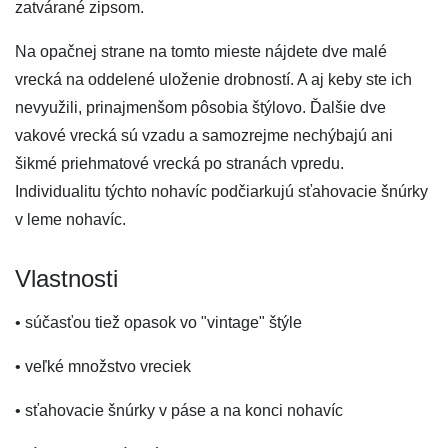
zatvárané zipsom.
Na opačnej strane na tomto mieste nájdete dve malé
vrecká na oddelené uloženie drobností. A aj keby ste ich
nevyužili, prinajmenšom pôsobia štýlovo. Ďalšie dve
vakové vrecká sú vzadu a samozrejme nechýbajú ani
šikmé priehmatové vrecká po stranách vpredu.
Individualitu týchto nohavíc podčiarkujú sťahovacie šnúrky
v leme nohavíc.
Vlastnosti
• súčasťou tiež opasok vo "vintage" štýle
• veľké množstvo vreciek
• sťahovacie šnúrky v páse a na konci nohavíc