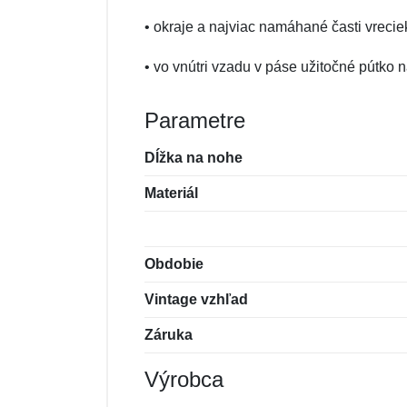
• okraje a najviac namáhané časti vreci
• vo vnútri vzadu v páse užitočné pútko n
Parametre
Dĺžka na nohe
Materiál
Obdobie
Vintage vzhľad
Záruka
Výrobca