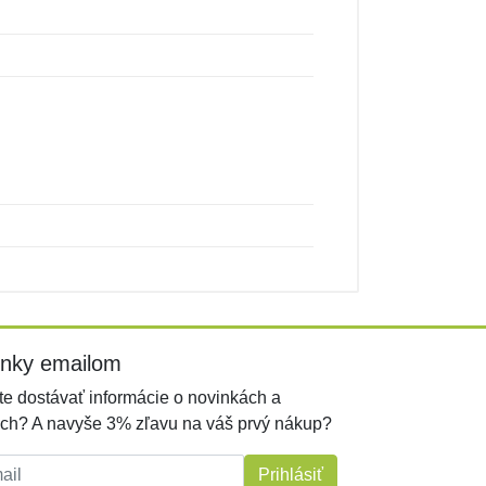
inky emailom
e dostávať informácie o novinkách a
ch? A navyše 3% zľavu na váš prvý nákup?
l:
Prihlásiť