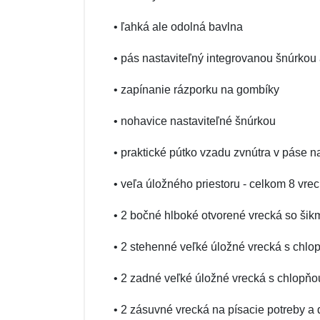
• ľahká ale odolná bavlna
• pás nastaviteľný integrovanou šnúrko
• zapínanie rázporku na gombíky
• nohavice nastaviteľné šnúrkou
• praktické pútko vzadu zvnútra v páse 
• veľa úložného priestoru - celkom 8 vrec
• 2 bočné hlboké otvorené vrecká so ši
• 2 stehenné veľké úložné vrecká s chl
• 2 zadné veľké úložné vrecká s chlopň
• 2 zásuvné vrecká na písacie potreby a