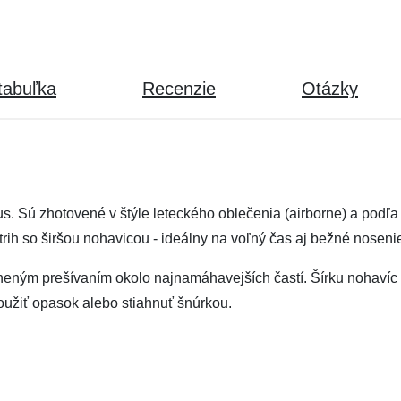
tabuľka
Recenzie
Otázky
lus. Sú zhotovené v štýle leteckého oblečenia (airborne) a pod
trih so širšou nohavicou - ideálny na voľný čas aj bežné noseni
neným prešívaním okolo najnamáhavejších častí. Šírku nohavíc
užiť opasok alebo stiahnuť šnúrkou.