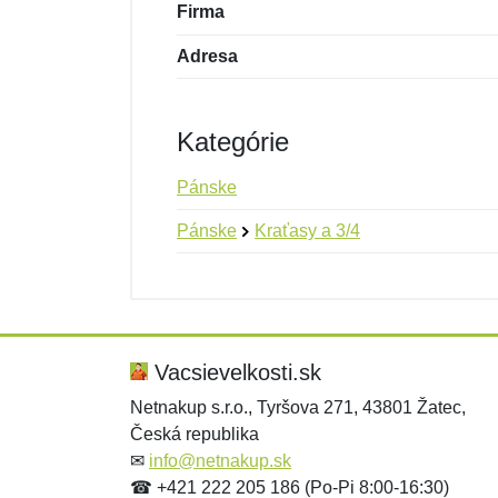
Firma
Adresa
Kategórie
Pánske
Pánske
Kraťasy a 3/4
Nová recenzia
Nová otázka
Hodnotenie:
Meno:
*
*
Vacsievelkosti.sk
Netnakup s.r.o., Tyršova 271, 43801 Žatec,
Česká republika
Správa
Správa
*
*
✉
info@netnakup.sk
☎ +421 222 205 186 (Po-Pi 8:00-16:30)