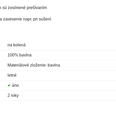
ek sú zosilnené prešívaním
a zavesenie napr. pri sušení
na kolená
100% bavlna
Materiálové zloženie: bavlna
letné
✔
áno
2 roky