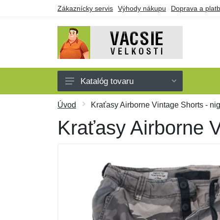
Zákaznícky servis
Výhody nákupu
Doprava a plat
Katalóg tovaru
Pánske
Úvod
Kraťasy Airborne Vintage Shorts - n
Dámske
Kraťasy Airborne V
Detské
Doplnky
Obuv a ponožky
Darčekové poukazy
Výpredaj