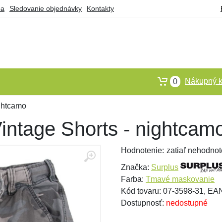
ba
Sledovanie objednávky
Kontakty
Nákupný k
0
ightcamo
intage Shorts - nightcam
Hodnotenie:
zatiaľ nehodnot
Značka:
Surplus
Farba:
Tmavé maskovanie
Kód tovaru: 07-3598-31, E
Dostupnosť:
nedostupné