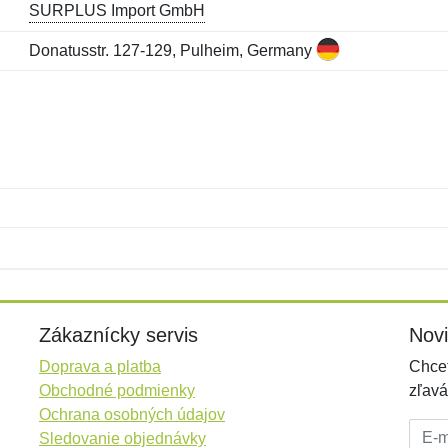
SURPLUS Import GmbH
Donatusstr. 127-129, Pulheim, Germany
Meno:
E-mail:
*
*
E-mail:
*
Zákaznícky servis
Nov
Doprava a platba
Chcet
Obchodné podmienky
zľavá
Ochrana osobných údajov
E-mai
Sledovanie objednávky