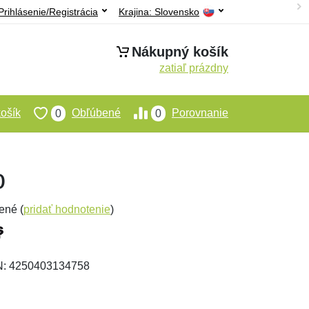
Prihlásenie/Registrácia
Krajina:
Slovensko
Nákupný košík
zatiaľ prázdny
ošík
Obľúbené
Porovnanie
0
0
o
ené (
pridať hodnotenie
)
AN: 4250403134758