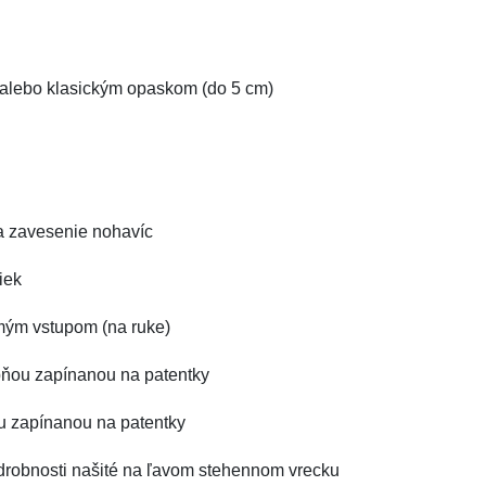
u alebo klasickým opaskom (do 5 cm)
na zavesenie nohavíc
iek
kmým vstupom (na ruke)
opňou zapínanou na patentky
ou zapínanou na patentky
 drobnosti našité na ľavom stehennom vrecku