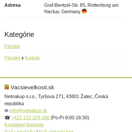
Adresa
Graf-Bentzel-Str. 85, Rottenburg am
Neckar, Germany
Kategórie
Pánske
Pánske
Košele
Nová recenzia
Nová otázka
Hodnotenie:
Meno:
*
*
Vacsievelkosti.sk
Netnakup s.r.o., Tyršova 271, 43801 Žatec, Česká
republika
Meno:
E-mail:
*
*
✉
info@netnakup.sk
☎
+421 222 205 186
(Po-Pi 8:00-16:30)
Kontaktný formulár
Naša predajňa
|
Náš výdajný box