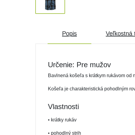
Popis
Veľkostná 
Určenie: Pre mužov
Bavlnená košeľa s krátkym rukávom od n
Košeľa je charakteristická pohodlným r
Vlastnosti
• krátky rukáv
• pohodlný strih