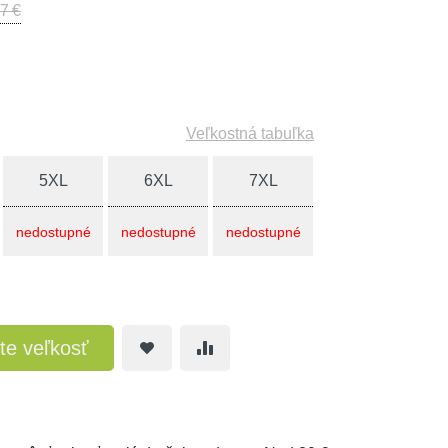
7 €
Veľkostná tabuľka
5XL
6XL
7XL
nedostupné
nedostupné
nedostupné
te veľkosť