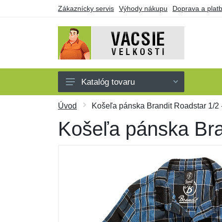
Zákaznícky servis
Výhody nákupu
Doprava a plat
Katalóg tovaru
Pánske
Úvod
Košeľa pánska Brandit Roadstar 1/2 
Dámske
Košeľa pánska Bra
Detské
Doplnky
Obuv a ponožky
Darčekové poukazy
Výpredaj