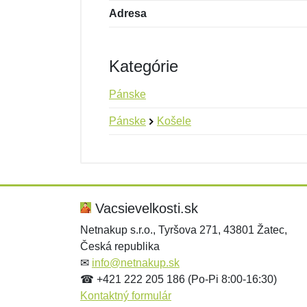
Adresa
Kategórie
Pánske
Pánske
Košele
Nová recenzia
Nová otázka
Hodnotenie:
Meno:
*
*
Vacsievelkosti.sk
Netnakup s.r.o., Tyršova 271, 43801 Žatec,
Česká republika
Správa
Správa
*
*
✉
info@netnakup.sk
☎ +421 222 205 186 (Po-Pi 8:00-16:30)
Kontaktný formulár