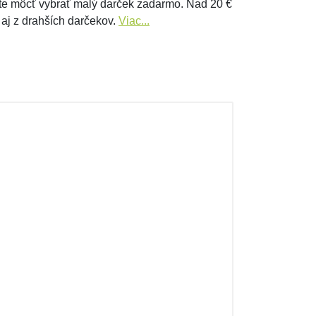
e môcť vybrať malý darček zadarmo. Nad 20 €
 aj z drahších darčekov.
Viac...