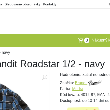
ba
Sledovanie objednávky
Kontakty
Nákupný k
0
- navy
ndit Roadstar 1/2 - navy
Hodnotenie:
zatiaľ nehodnot
Značka:
Brandit
Farba:
Modrá
Kód tovaru: 4012-87, EAN:
Dostupnosť:
do 10-14 dní od