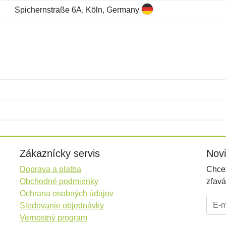
Spichernstraße 6A, Köln, Germany
Meno:
E-mail:
*
*
E-mail:
*
Zákaznícky servis
Nov
Doprava a platba
Chcet
Obchodné podmienky
zľavá
Ochrana osobných údajov
E-mai
Sledovanie objednávky
Vernostný program