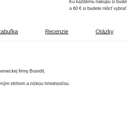
Ku každému nákupu si budet
a 80 € si budete môcť vybrať
tabuľka
Recenzie
Otázky
emeckej firmy Brandit.
ovným strihom a nízkou hmotnosťou.