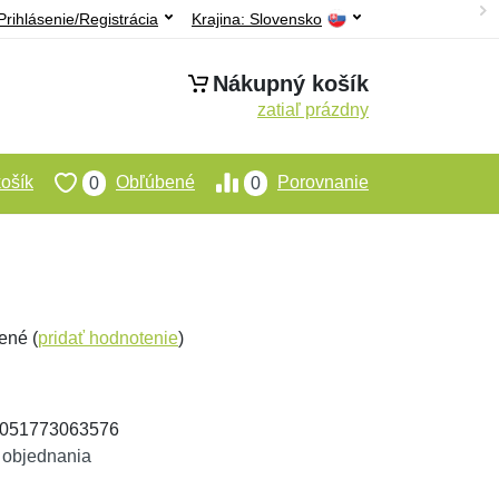
Prihlásenie/Registrácia
Krajina:
Slovensko
Nákupný košík
zatiaľ prázdny
ošík
Obľúbené
Porovnanie
0
0
ené (
pridať hodnotenie
)
 4051773063576
 objednania