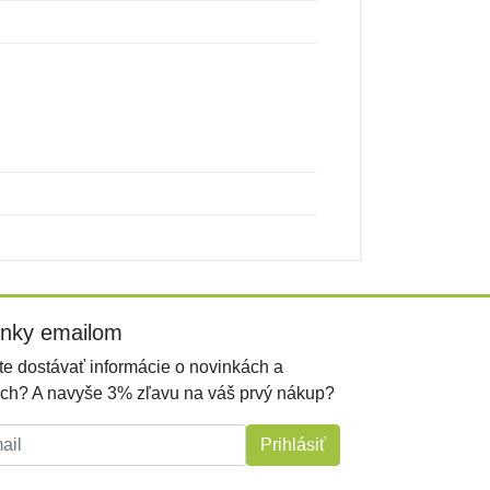
inky emailom
e dostávať informácie o novinkách a
ch? A navyše 3% zľavu na váš prvý nákup?
l:
Prihlásiť