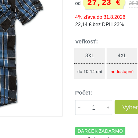
27,23 €
od
28,3
4% zľava do 31.8.2026
22,14 € bez DPH 23%
Veľkosť:
3XL
4XL
do 10-14 dní
nedostupné
Počet:
Vyber
DARČEK ZADARMO