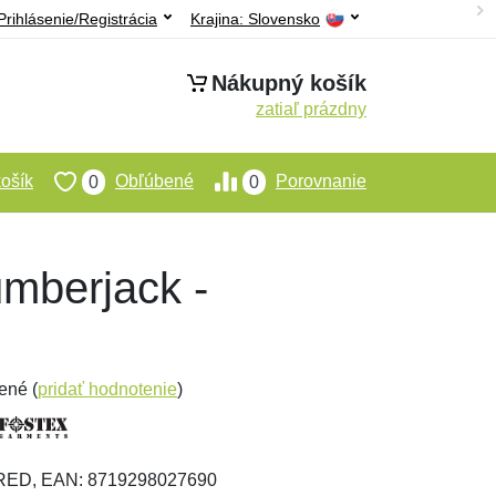
Prihlásenie/Registrácia
Krajina:
Slovensko
Nákupný košík
zatiaľ prázdny
ošík
Obľúbené
Porovnanie
0
0
mberjack -
ené (
pridať hodnotenie
)
KRED, EAN: 8719298027690