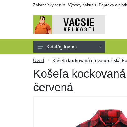
Zákaznícky servis
Výhody nákupu
Doprava a plat
Katalóg tovaru
Pánske
Úvod
Košeľa kockovaná drevorubačská Fo
Dámske
Košeľa kockovaná 
Detské
červená
Doplnky
Obuv a ponožky
Darčekové poukazy
Výpredaj