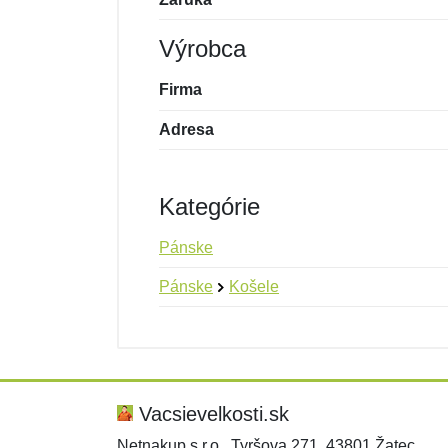
Výrobca
Firma
Adresa
Kategórie
Pánske
Pánske
Košele
Nová recenzia
Nová otázka
Hodnotenie:
Meno:
*
*
Vacsievelkosti.sk
Netnakup s.r.o., Tyršova 271, 43801 Žatec,