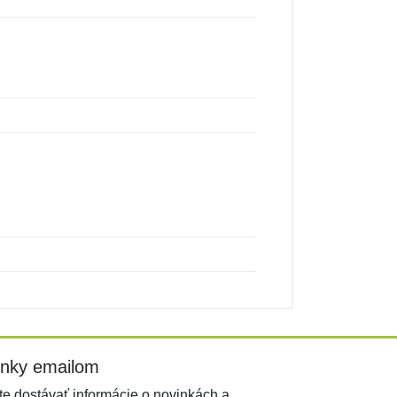
inky emailom
e dostávať informácie o novinkách a