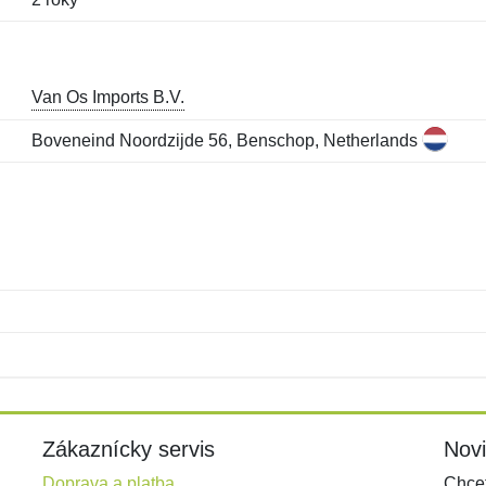
Van Os Imports B.V.
Boveneind Noordzijde 56, Benschop, Netherlands
Meno:
E-mail:
*
*
E-mail:
*
Zákaznícky servis
Nov
Doprava a platba
Chcet