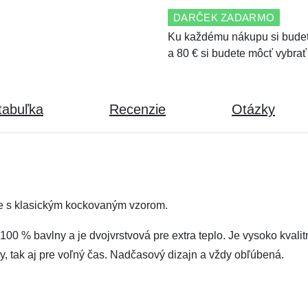
DARČEK ZADARMO
Ku každému nákupu si budet
a 80 € si budete môcť vybrať
tabuľka
Recenzie
Otázky
le s klasickým kockovaným vzorom.
00 % bavlny a je dvojvrstvová pre extra teplo. Je vysoko kvalitn
ty, tak aj pre voľný čas. Nadčasový dizajn a vždy obľúbená.