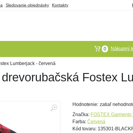
ba
Sledovanie objednávky
Kontakty
Nákupný k
0
stex Lumberjack - červená
drevorubačská Fostex Lu
Hodnotenie:
zatiaľ nehodnot
Značka:
FOSTEX Garments
Farba:
Červená
Kód tovaru: 135301-BLAC