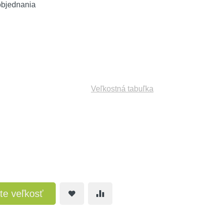
objednania
Veľkostná tabuľka
te veľkosť