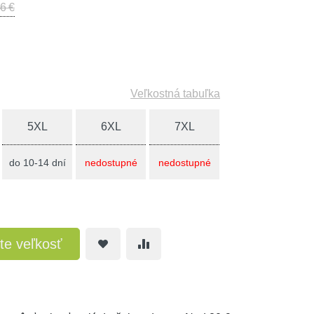
6 €
Veľkostná tabuľka
5XL
6XL
7XL
do 10-14 dní
nedostupné
nedostupné
te veľkosť