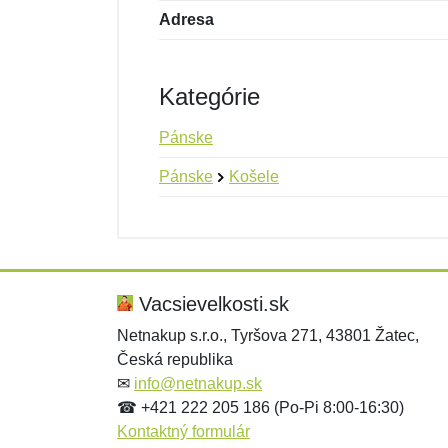
Adresa
Kategórie
Pánske
Pánske
Košele
Nová recenzia
Nová otázka
Hodnotenie:
Meno:
*
*
Vacsievelkosti.sk
Netnakup s.r.o., Tyršova 271, 43801 Žatec,
Česká republika
Správa
Správa
*
*
✉
info@netnakup.sk
☎ +421 222 205 186 (Po-Pi 8:00-16:30)
Kontaktný formulár