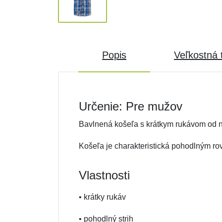
Popis
Veľkostná 
Určenie: Pre mužov
Bavlnená košeľa s krátkym rukávom od n
Košeľa je charakteristická pohodlným r
Vlastnosti
• krátky rukáv
• pohodlný strih