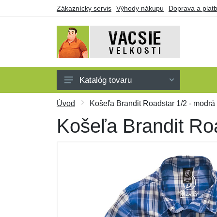
Zákaznícky servis
Výhody nákupu
Doprava a plat
Katalóg tovaru
Pánske
Úvod
Košeľa Brandit Roadstar 1/2 - modrá
Dámske
Košeľa Brandit Ro
Detské
Doplnky
Obuv a ponožky
Darčekové poukazy
Výpredaj