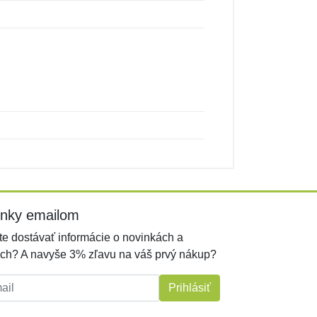
inky emailom
e dostávať informácie o novinkách a
ch? A navyše 3% zľavu na váš prvý nákup?
l:
Prihlásiť