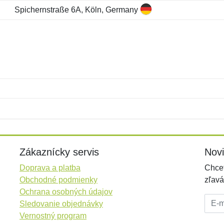
Spichernstraße 6A, Köln, Germany
Meno:
E-mail:
*
*
E-mail:
*
Zákaznícky servis
Nov
Doprava a platba
Chcet
Obchodné podmienky
zľavá
Ochrana osobných údajov
E-mai
Sledovanie objednávky
Vernostný program