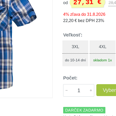
27,31 €
od
28,4
4% zľava do 31.8.2026
22,20 € bez DPH 23%
Veľkosť:
3XL
4XL
do 10-14 dní
skladom 1x
Počet:
Vyber
DARČEK ZADARMO