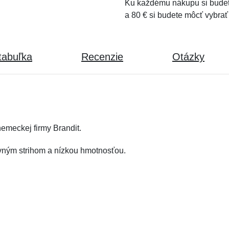
Ku každému nákupu si budet
a 80 € si budete môcť vybrať
tabuľka
Recenzie
Otázky
emeckej firmy Brandit.
ovným strihom a nízkou hmotnosťou.