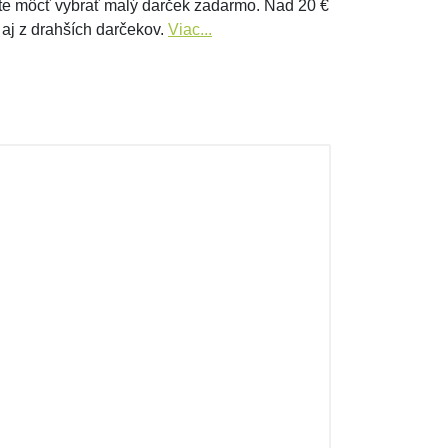
e môcť vybrať malý darček zadarmo. Nad 20 €
 aj z drahších darčekov.
Viac...