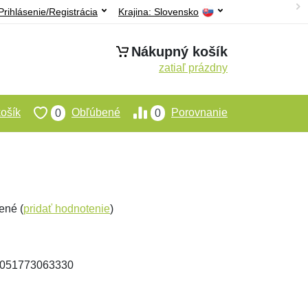
Prihlásenie/Registrácia
Krajina:
Slovensko
Nákupný košík
zatiaľ prázdny
ošík
Obľúbené
Porovnanie
0
0
ené (
pridať hodnotenie
)
 4051773063330