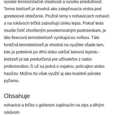
vysoké termoizolačné vlastnosti a vysokú priedušnosť.
Termo bielizeň je vhodná ako zatepľovacia vrstva pod
goretexové oblečenie. Pružné lemy v nohaviciach nohavíc
a na rukávoch tričká zabraňujú úniku tepla. Pokiaľ teda
musíte čeliť zhoršeným poveternostným podmienkam, je
táto fleecová termobielizeň vynikajúcou voľbou. Táto
funkčná termobielizeň je vhodná na využitie všade tam,
kde je potrebné po dlhú dobu udržať telesnú teplotu -
bielizeň je tak predurčená pre užívateľov z radov
profesionálov, či už sa jedná o vojakov, policajtov alebo
hasičov. Možno ho však využiť aj ako kvalitné pánske
pyžamo.
Obsahuje
nohavice a tričko s golierom zapínacím na zips a dlhým
rukávom