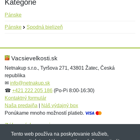
Kategórie
Pánske
Pánske
Spodná bielizeň
Nová recenzia
Nová otázka
Hodnotenie:
Meno:
*
*
Vacsievelkosti.sk
Netnakup s.r.o., Tyršova 271, 43801 Žatec, Česká
republika
Meno:
E-mail:
*
*
✉
info@netnakup.sk
☎
+421 222 205 186
(Po-Pi 8:00-16:30)
Kontaktný formulár
Naša predajňa
|
Náš výdajný box
E-mail:
*
Ponúkame mnoho možností platieb.
Správa
*
Zákaznícky servis
Tento web používa na poskytovanie služieb,
Novinky emailom